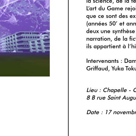
la science, de la t
L’art du Game rejo
que ce sont des ex
(années 50’ et ann
deux
une synthèse 
narration, de la fi
ils appartient à l’h
Intervenants : Dam
Griffaud,
Yuka
Tok
Lieu :
Chapelle - C
8 B rue Saint Augu
Date : 17 novemb