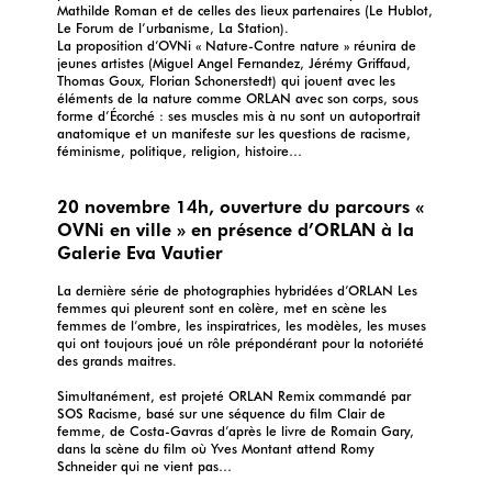
Mathilde Roman et de celles des lieux partenaires (Le Hublot,
Le Forum de l’urbanisme, La Station).
La proposition d’OVNi « Nature-Contre nature » réunira de
jeunes artistes (Miguel Angel Fernandez, Jérémy Griffaud,
Thomas Goux, Florian Schonerstedt) qui jouent avec les
éléments de la nature comme ORLAN avec son corps, sous
forme d’Écorché : ses muscles mis à nu sont un autoportrait
anatomique et un manifeste sur les questions de racisme,
féminisme, politique, religion, histoire…
20 novembre 14h, ouverture du parcours «
OVNi en ville » en présence d’ORLAN à la
Galerie Eva Vautier
La dernière série de photographies hybridées d’ORLAN Les
femmes qui pleurent sont en colère, met en scène les
femmes de l’ombre, les inspiratrices, les modèles, les muses
qui ont toujours joué un rôle prépondérant pour la notoriété
des grands maitres.
Simultanément, est projeté ORLAN Remix commandé par
SOS Racisme, basé sur une séquence du film Clair de
femme, de Costa-Gavras d’après le livre de Romain Gary,
dans la scène du film où Yves Montant attend Romy
Schneider qui ne vient pas…