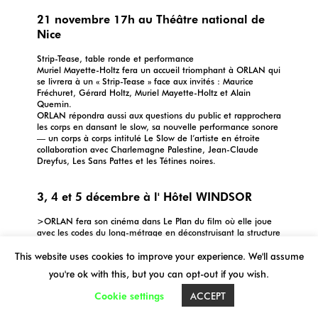
21 novembre 17h au Théâtre national de
Nice
Strip-Tease, table ronde et performance
Muriel Mayette-Holtz fera un accueil triomphant à ORLAN qui
se livrera à un « Strip-Tease » face aux invités : Maurice
Fréchuret, Gérard Holtz, Muriel Mayette-Holtz et Alain
Quemin.
ORLAN répondra aussi aux questions du public et rapprochera
les corps en dansant le slow, sa nouvelle performance sonore
— un corps à corps intitulé Le Slow de l’artiste en étroite
collaboration avec Charlemagne Palestine, Jean-Claude
Dreyfus, Les Sans Pattes et les Tétines noires.
3, 4 et 5 décembre à l' Hôtel WINDSOR
>ORLAN fera son cinéma dans Le Plan du film où elle joue
avec les codes du long-métrage en déconstruisant la structure
promotionnelle du film.
This website uses cookies to improve your experience. We'll assume
>Vidéo : ORLAN, mise en scène pour un grand FIAT 1984,
19′
you're ok with this, but you can opt-out if you wish.
Cookie settings
ACCEPT