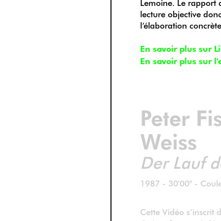
Lemoine. Le rapport a
lecture objective don
l’élaboration concrèt
En savoir plus sur L
En savoir plus sur l'
Peter Fi
Weiss
Der Lauf d
1987 - 30'00" - Coul
Cette Vidéo s’inscrit 