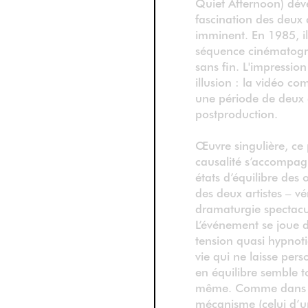
Quiet Afternoon) dév
fascination des deux 
imminent. En 1985, i
séquence cinématogra
sans fin. L'impressio
illusion : la vidéo co
une période de deux a
postproduction.
Œuvre singulière, ce 
causalité s’accompag
états d’équilibre des o
des deux artistes – vé
dramaturgie spectacu
L’événement se joue d
tension quasi hypnoti
vie qui ne laisse pers
en équilibre semble t
même. Comme dans le
mécanisme (celui d’une