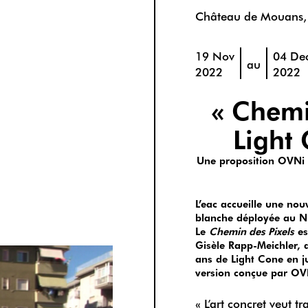
Château de Mouans,
19 Nov
04 De
au
2022
2022
« Chemi
Light
Une proposition OVNi +
L’eac accueille une no
blanche déployée au N
Le
Chemin des Pixels
es
Gisèle Rapp-Meichler, 
ans de Light Cone en j
version conçue par OVN
« L’art concret veut t