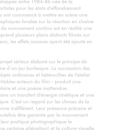
eloppée entre 1984-86 née de la
artistes pour les états d'effondrement
ls ont commencé à mettre en scène une
phiques fondée sur la réaction en chaîne
n de mouvement continu est en réalité une
mprend plusieurs plans distincts filmés sur
ns, les effets sonores ayant été ajouté en
projet sérieux élaboré sur le principe de
ne d’un jeu burlesque. La succession des
bjets ordinaires et hétéroclites de l’atelier
ritables acteurs du film - produit une
laire et une poésie inattendue.
ans un transfert d’énergie cinétique et une
que. C’est un regard sur les choses de la
onne indifférent. Leur présence précaire et
outefois être garantie par le mouvement
ur pratique photographique le
 certaine aliénation) et la culture visuelle