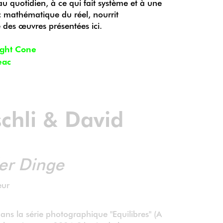
u quotidien, à ce qui fait système et à une
c mathématique du réel, nourrit
e des œuvres présentées ici.
ight Cone
eac
schli & David
er Dinge
eur
dans la série photographique "Equilibres" (A