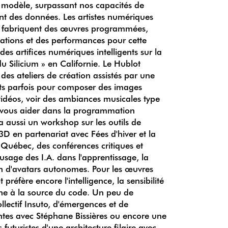
 modèle, surpassant nos capacités de
nt des données. Les artistes numériques
. et fabriquent des œuvres programmées,
lations et des performances pour cette
des artifices numériques intelligents sur la
 du Silicium » en Californie. Le Hublot
des ateliers de création assistés par une
nts parfois pour composer des images
 vidéos, voir des ambiances musicales type
 vous aider dans la programmation
ra aussi un workshop sur les outils de
3D en partenariat avec Fées d'hiver et la
 Québec, des conférences critiques et
usage des I.A. dans l'apprentissage, la
ion d'avatars autonomes. Pour les œuvres
préfère encore l'intelligence, la sensibilité
aine à la source du code. Un peu de
llectif Insuto, d'émergences et de
tes avec Stéphane Bissières ou encore une
s futuristes d'une architecture filaire avec