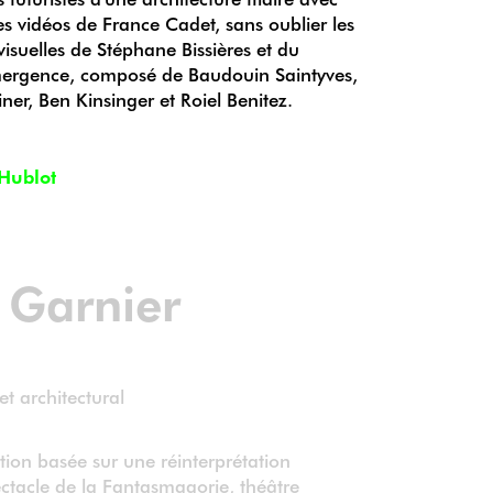
 vidéos de France Cadet, sans oublier les
suelles de Stéphane Bissières et du
Emergence, composé de Baudouin Saintyves,
iner, Ben Kinsinger et Roiel Benitez.
Hublot
Garnier
et architectural
tion basée sur une réinterprétation
tacle de la Fantasmagorie, théâtre