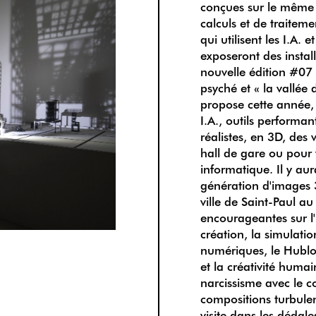
conçues sur le même
calculs et de traiteme
qui utilisent les I.A
exposeront des instal
nouvelle édition #07 
psyché et « la vallée
propose cette année, 
I.A., outils performa
réalistes, en 3D, des
hall de gare ou pour
informatique. Il y au
génération d'images 
ville de Saint-Paul au
encourageantes sur l'
création, la simulat
numériques, le Hublot 
et la créativité hum
narcissisme avec le co
compositions turbulen
visite dans les dédale