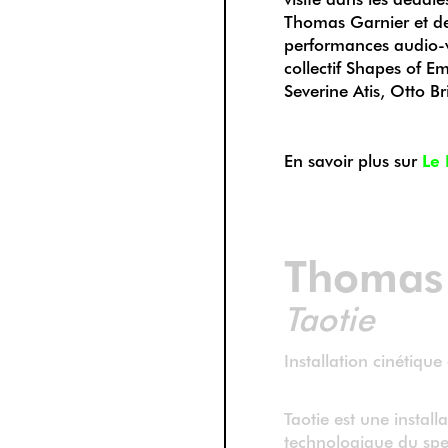
Thomas Garnier et des
performances audio-vi
collectif Shapes of 
Severine Atis, Otto Br
En savoir plus sur
Le 
Thomas 
Taotie
Installation cinétique 
Taotie est une installa
technologique du spec