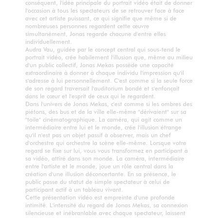
conséquent, l'idée principale du portrait vidéo était de donner
l'occasion à tous les spectateurs de se retrouver face à face
avec cet artiste puissant, ce qui signifie que même si de
nombreuses personnes regardent cette œuvre
simultanément, Jonas regarde chacune d'entre elles
individuellement.
Audra Vau, guidée par le concept central qui sous-tend le
portrait vidéo, crée habilement l'illusion que, même au milieu
d'un public collectif, Jonas Mekas possède une capacité
extraordinaire à donner à chaque individu l'impression qu'il
s'adresse à lui personnellement. C'est comme si la seule force
de son regard traversait l'auditorium bondé et s'enfonçait
dans le cœur et l'esprit de ceux qui le regardent.
Dans l'univers de Jonas Mekas, c'est comme si les ombres des
piétons, des bus et de la ville elle-même "dérivaient" sur sa
"toile" cinématographique. La caméra, qui agit comme un
intermédiaire entre lui et le monde, crée l'illusion étrange
qu'il n'est pas un objet passif à observer, mais un chef
d'orchestre qui orchestre la scène elle-même. Lorsque votre
regard se fixe sur lui, vous vous transformez en participant à
sa vidéo, attiré dans son monde. La caméra, intermédiaire
entre l'artiste et le monde, joue un rôle central dans la
création d'une illusion déconcertante. En sa présence, le
public passe du statut de simple spectateur à celui de
participant actif à un tableau vivant.
Cette présentation vidéo est empreinte d'une profonde
intimité. L'intensité du regard de Jonas Mekas, sa connexion
silencieuse et inébranlable avec chaque spectateur, laissent