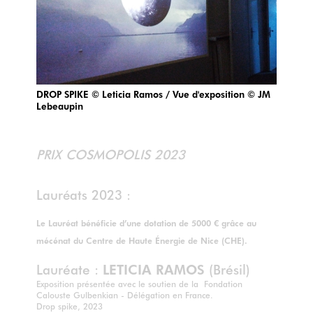
DROP SPIKE © Leticia Ramos / Vue d'exposition © JM
Lebeaupin
PRIX COSMOPOLIS 2023
Lauréats 2023 :
Le Lauréat bénéficie d’une dotation de 5000 € grâce au
mécénat du Centre de Haute Énergie de Nice (CHE).
Lauréate :
LETICIA RAMOS
(Brésil)
Exposition présentée avec le soutien de la Fondation
Calouste Gulbenkian - Délégation en France.
Drop spike, 2023