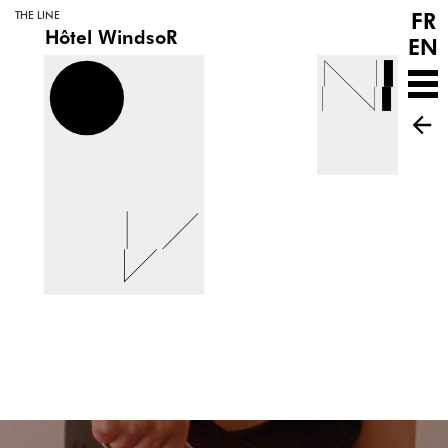
FR
THE LINE
Hôtel WindsoR
EN