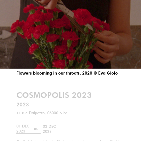
Flowers blooming in our throats, 2020 © Eva Giolo
COSMOPOLIS 2023
2023
11 rue Dalpozzo, 06000 Nice
01 DEC
03 DEC
au
2023
2023