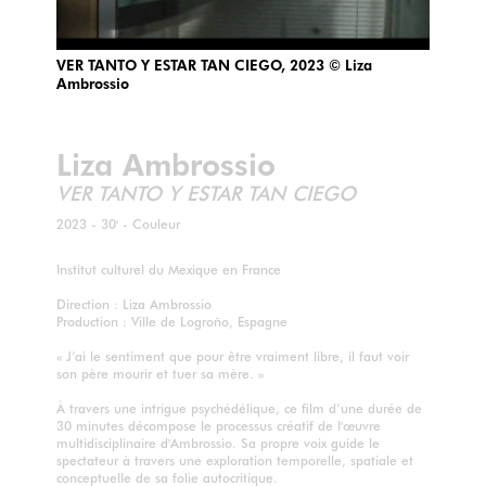
VER TANTO Y ESTAR TAN CIEGO, 2023 © Liza
Ambrossio
Liza Ambrossio
VER TANTO Y ESTAR TAN CIEGO
2023 - 30' - Couleur
Institut culturel du Mexique en France
Direction : Liza Ambrossio
Production : Ville de Logroño, Espagne
« J’ai le sentiment que pour être vraiment libre, il faut voir
son père mourir et tuer sa mère. »
À travers une intrigue psychédélique, ce film d’une durée de
30 minutes décompose le processus créatif de l'œuvre
multidisciplinaire d'Ambrossio. Sa propre voix guide le
spectateur à travers une exploration temporelle, spatiale et
conceptuelle de sa folie autocritique.