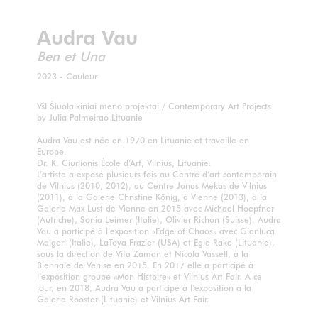
Audra Vau
Ben et Una
2023 - Couleur
VšI Šiuolaikiniai meno projektai / Contemporary Art Projects
by Julia Palmeirao Lituanie
Audra Vau est née en 1970 en Lituanie et travaille en
Europe.
Dr. K. Ciurlionis École d’Art, Vilnius, Lituanie.
L’artiste a exposé plusieurs fois au Centre d’art contemporain
de Vilnius (2010, 2012), au Centre Jonas Mekas de Vilnius
(2011), à la Galerie Christine König, à Vienne (2013), à la
Galerie Max Lust de Vienne en 2015 avec Michael Hoepfner
(Autriche), Sonia Leimer (Italie), Olivier Richon (Suisse). Audra
Vau a participé à l’exposition «Edge of Chaos» avec Gianluca
Malgeri (Italie), LaToya Frazier (USA) et Egle Rake (Lituanie),
sous la direction de Vita Zaman et Nicola Vassell, à la
Biennale de Venise en 2015. En 2017 elle a participé à
l’exposition groupe «Mon Histoire» et Vilnius Art Fair. A ce
jour, en 2018, Audra Vau a participé à l’exposition à la
Galerie Rooster (Lituanie) et Vilnius Art Fair.