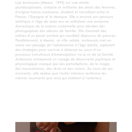
Liza Ambrossio (Mexico, 1993) est une artiste
pluridisciplinaire, cinéaste et militante des droits des femmes,
d’origine franco-mexicaine, résidant et travaillant entre la
France, l’Espagne et le Mexique. Elle a amorcé son parcours
artistique à l’âge de seize ans en sollicitant une ancienne
domestique de la maison maternelle pour dérober des
photographies des albums de famille. Elle cherchait des
indices d’un passé sombre qui semblait dépourvu de preuves.
Parallèlement, à Mexico, sa ville natale, Ambrossio met en
scène son passage de l’adolescence à l’âge adulte, explorant
des stratégies pour survivre à distance au cours d’un
processus tumultueux d’émancipation vis-à-vis de sa famille.
Ambrossio entreprend un voyage de découverte psychique et
physiologique marqué par des perturbations, de la magie,
des traumatismes, des rêves et des visions. Au cours de ces
moments, elle réalise que l’enfer intérieur renferme les
mêmes tourments que ceux qui éclatent à l’extérieur.