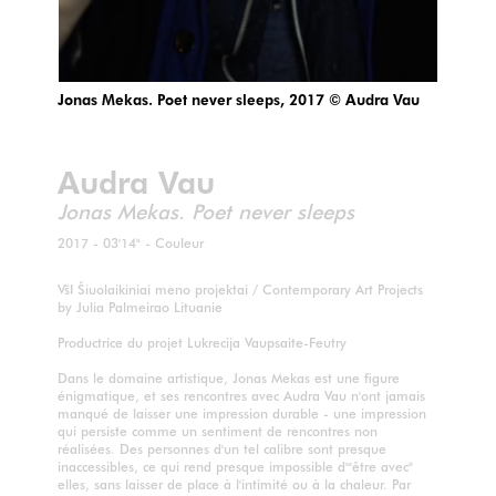
Jonas Mekas. Poet never sleeps, 2017 © Audra Vau
Audra Vau
Jonas Mekas. Poet never sleeps
2017 - 03'14" - Couleur
VšI Šiuolaikiniai meno projektai / Contemporary Art Projects
by Julia Palmeirao Lituanie
Productrice du projet Lukrecija Vaupsaite-Feutry
Dans le domaine artistique, Jonas Mekas est une figure
énigmatique, et ses rencontres avec Audra Vau n'ont jamais
manqué de laisser une impression durable - une impression
qui persiste comme un sentiment de rencontres non
réalisées. Des personnes d'un tel calibre sont presque
inaccessibles, ce qui rend presque impossible d'"être avec"
elles, sans laisser de place à l'intimité ou à la chaleur. Par