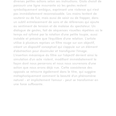
diverses petites actions selon ses instructions. Giolo choisit de
parcourir une ligne mouvante où les gestes restent
symboliquement ambigus, exprimant une violence qui n'est
pas immédiatement reconnaissable. Les mains tentent de
soutenir ou de fuir, mais aussi de saisir ou de frapper, dans
un subtil entrelacement de sons et de références qui ajoute
au sentiment de tension et de malaise du spectateur. Un
dialogue de gestes, fait de séquences visuelles répétées où le
temps est rythmé par la rotation d'une petite toupie, aussi
instable et précaire que l'équilibre d'une relation. L'artiste
utilise à plusieurs reprises un filtre rouge sur son objectif,
créant un dispositif conceptuel qui s'appuie sur un élément
d'abstraction pour dissimuler et transfigurer l'image.
L'insertion mécanique du filtre sur l'objectif devient ainsi la
simulation d'un acte violent, modifiant immédiatement la
façon dont nous percevons et nous nous souvenons d'une
action que nous avons déjà vue. Cette coexistence des
opposés se retrouve également dans le titre, qui suggère
métaphoriquement comment la beauté d'un phénomène
naturel - et implicitement l'amour - peut se transformer en
une force suffocante.