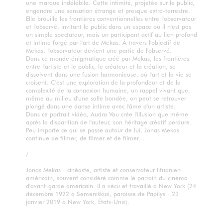
une marque indélébile. Cette intimité, projetée sur le public,
engendre une sensation étrange et presque extra-terrestre.
Elle brouille les frontières conventionnelles entre l'observateur
et l'observé, invitant le public dans un espace où il n'est pas
un simple spectateur, mais un participant actif au lien profond
et intime forgé par l'art de Mekas. À travers l'objectif de
Mekas, l'observateur devient une partie de l'observé.
Dans ce monde énigmatique créé par Mekas, les frontières
entre l'artiste et le public, le créateur et la création, se
dissolvent dans une fusion harmonieuse, où l'art et la vie se
croisent. C'est une exploration de la profondeur et de la
complexité de la connexion humaine, un rappel vivant que,
même au milieu d'une salle bondée, on peut se retrouver
plongé dans une danse intime avec l'âme d'un artiste.
Dans ce portrait vidéo, Audra Vau crée l'illusion que même
après la disparition de l'auteur, son héritage créatif perdure.
Peu importe ce qui se passe autour de lui, Jonas Mekas
continue de filmer, de filmer et de filmer...
/
Jonas Mekas - cinéaste, artiste et conservateur lituanien-
américain, souvent considéré comme le parrain du cinéma
d'avant-garde américain. Il a vécu et travaillé à New York (24
décembre 1922 à Semeniškiai, paroisse de Papilys - 23
janvier 2019 à New York, États-Unis).