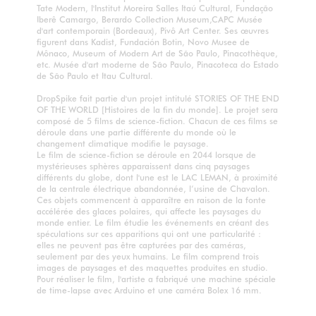
Tate Modern, l'Institut Moreira Salles Itaú Cultural, Fundação
Iberê Camargo, Berardo Collection Museum,CAPC Musée
d'art contemporain (Bordeaux), Pivô Art Center. Ses œuvres
figurent dans Kadist, Fundación Botin, Novo Musee de
Mônaco, Museum of Modern Art de São Paulo, Pinacothèque,
etc. Musée d'art moderne de São Paulo, Pinacoteca do Estado
de São Paulo et Itau Cultural.
DropSpike fait partie d'un projet intitulé STORIES OF THE END
OF THE WORLD [Histoires de la fin du monde]. Le projet sera
composé de 5 films de science-fiction. Chacun de ces films se
déroule dans une partie différente du monde où le
changement climatique modifie le paysage.
Le film de science-fiction se déroule en 2044 lorsque de
mystérieuses sphères apparaissent dans cinq paysages
différents du globe, dont l'une est le LAC LEMAN, à proximité
de la centrale électrique abandonnée, l’usine de Chavalon.
Ces objets commencent à apparaître en raison de la fonte
accélérée des glaces polaires, qui affecte les paysages du
monde entier. Le film étudie les événements en créant des
spéculations sur ces apparitions qui ont une particularité :
elles ne peuvent pas être capturées par des caméras,
seulement par des yeux humains. Le film comprend trois
images de paysages et des maquettes produites en studio.
Pour réaliser le film, l'artiste a fabriqué une machine spéciale
de time-lapse avec Arduino et une caméra Bolex 16 mm.