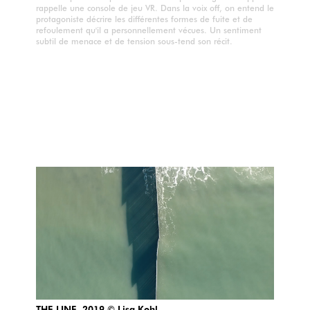
rappelle une console de jeu VR. Dans la voix off, on entend le
protagoniste décrire les différentes formes de fuite et de
refoulement qu'il a personnellement vécues. Un sentiment
subtil de menace et de tension sous-tend son récit.
THE LINE, 2019 © Lisa Kohl