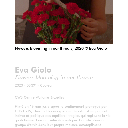
Flowers blooming in our throats, 2020 © Eva Giolo
Eva Giolo
Flowers blooming in our throats
2020 - 08'37" - Couleur
CWB Centre Wallonie Bruxelles
Filmé en 16 mm juste après le confinement provoqué par
COVID-19, Flowers blooming in our throats est un portrait
intime et poétique des équilibres fragiles qui régissent la vie
quotidienne dans un cadre domestique. L'artiste filme un
groupe d'amis dans leur propre maison, accomplissant