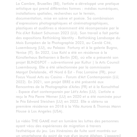
La Cambre, Bruxelles (BE), l'artiste a développé une pratique
artistique qui prend différentes formes : médias numériques,
installations spatiales, recherches sur le terrain,
documentation, mise en scène et poésie. Sa combinaison
d’expressions photographiques et cinématographiques,
plastiques et auditives a récemment été récompensée par le
Prix d’Art Robert Schuman 2023 (LU). Son travail a fait partie
des expositions Rethinking Identity - Rethinking Landscape du
Mois Européen de la Photographie 2023, au Cerclé Cité,
Luxembourg (LU), au Palazzo Fortuny et à la galerie Bugno,
Venise (IT). En 2022, Lisa Kohl a été en résidence à la
Künstlerhaus Bethanien à Berlin (DE), où elle a présenté son
projet BLINDSPOT – subventionné par Kultur | lx Arts Council
Luxembourg. Elle a été sélectionnée par la commissaire
Margot Delalande, 49 Nord 6 Est - Frac Lorraine (FR), pour
Focus Visual Arts au Casino - Forum d'Art Contemporain (LU,
2022). En 2021, son projet ERRE a été présenté aux
Rencontres de la Photographie d’Arles (FR) et à la Konschthal
- Espace d'art contemporain par Lët'z Arles (LU). L’artiste a
reçu le Prix Pierre Werner (LU) en 2020 et a été nominée pour
le Prix Edward Steichen (LU) en 2022. Elle a obtenu sa
première résidence en 2018 à la Villa Aurora & Thomas Mann
House à Los Angeles (USA).
La vidéo THE GAME met en lumière les luttes des personnes
ayant vécu des expériences de migration à travers
l'esthétique du jeu. Les itinéraires de fuite sont montrés sur
un smartphone du point de vue d'un jeune Afghan. L'appareil