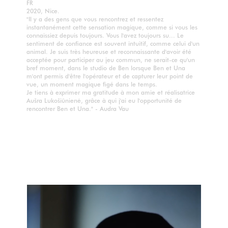
FR
2020, Nice.
"Il y a des gens que vous rencontrez et ressentez
instantanément cette sensation magique, comme si vous les
connaissiez depuis toujours. Vous l'avez toujours su... Le
sentiment de confiance est souvent intuitif, comme celui d'un
animal. Je suis très heureuse et reconnaissante d'avoir été
acceptée pour participer au jeu commun, ne serait-ce qu'un
bref moment, dans le studio de Ben lorsque Ben et Una
m'ont permis d'être l'opérateur et de capturer leur point de
vue, un moment magique figé dans le temps.
Je tiens à exprimer ma gratitude à mon amie et réalisatrice
Aušra Lukošiūnienė, grâce à qui j'ai eu l'opportunité de
rencontrer Ben et Una." - Audra Vau