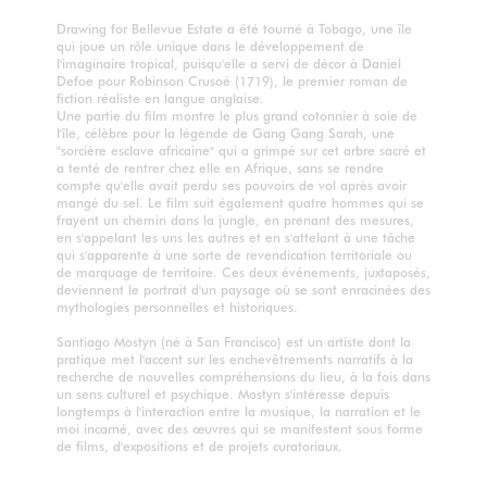
Drawing for Bellevue Estate a été tourné à Tobago, une île
qui joue un rôle unique dans le développement de
l'imaginaire tropical, puisqu'elle a servi de décor à Daniel
Defoe pour Robinson Crusoé (1719), le premier roman de
fiction réaliste en langue anglaise.
Une partie du film montre le plus grand cotonnier à soie de
l'île, célèbre pour la légende de Gang Gang Sarah, une
"sorcière esclave africaine" qui a grimpé sur cet arbre sacré et
a tenté de rentrer chez elle en Afrique, sans se rendre
compte qu'elle avait perdu ses pouvoirs de vol après avoir
mangé du sel. Le film suit également quatre hommes qui se
frayent un chemin dans la jungle, en prenant des mesures,
en s'appelant les uns les autres et en s'attelant à une tâche
qui s'apparente à une sorte de revendication territoriale ou
de marquage de territoire. Ces deux événements, juxtaposés,
deviennent le portrait d'un paysage où se sont enracinées des
mythologies personnelles et historiques.
Santiago Mostyn (né à San Francisco) est un artiste dont la
pratique met l'accent sur les enchevêtrements narratifs à la
recherche de nouvelles compréhensions du lieu, à la fois dans
un sens culturel et psychique. Mostyn s'intéresse depuis
longtemps à l'interaction entre la musique, la narration et le
moi incarné, avec des œuvres qui se manifestent sous forme
de films, d'expositions et de projets curatoriaux.