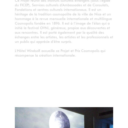
Ce Projet réunit des instituts culturels étrangers (sous l’égide
du FICEP), Services culturels d’Ambassades et de Consulats,
Fondations et centres culturels internationaux. Il est un
héritage de la tradition cosmopolite de la ville de Nice et un
hommage à la revue mensuelle internationale et multilingue
Cosmopolis fondée en 1896. Il est à l’image de l’élan qui a
initié le festival OVNi, généreux, propice aux découvertes et
aux rencontres. Il est porté également par la qualité des
échanges entre les artistes, les artistes et les professionnels et
un public qui apprécie d’être surpris.
L'Hôtel WindsoR accueille ce Projet et Prix Cosmopolis qui
récompense la création internationale.