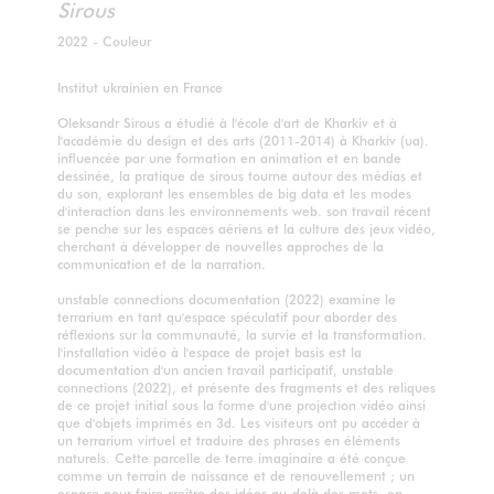
Sirous
2022 - Couleur
Institut ukrainien en France
Oleksandr Sirous a étudié à l'école d'art de Kharkiv et à
l'académie du design et des arts (2011-2014) à Kharkiv (ua).
influencée par une formation en animation et en bande
dessinée, la pratique de sirous tourne autour des médias et
du son, explorant les ensembles de big data et les modes
d'interaction dans les environnements web. son travail récent
se penche sur les espaces aériens et la culture des jeux vidéo,
cherchant à développer de nouvelles approches de la
communication et de la narration.
unstable connections documentation (2022) examine le
terrarium en tant qu'espace spéculatif pour aborder des
réflexions sur la communauté, la survie et la transformation.
l'installation vidéo à l'espace de projet basis est la
documentation d'un ancien travail participatif, unstable
connections (2022), et présente des fragments et des reliques
de ce projet initial sous la forme d'une projection vidéo ainsi
que d'objets imprimés en 3d. Les visiteurs ont pu accéder à
un terrarium virtuel et traduire des phrases en éléments
naturels. Cette parcelle de terre imaginaire a été conçue
comme un terrain de naissance et de renouvellement ; un
espace pour faire croître des idées au-delà des mots, en