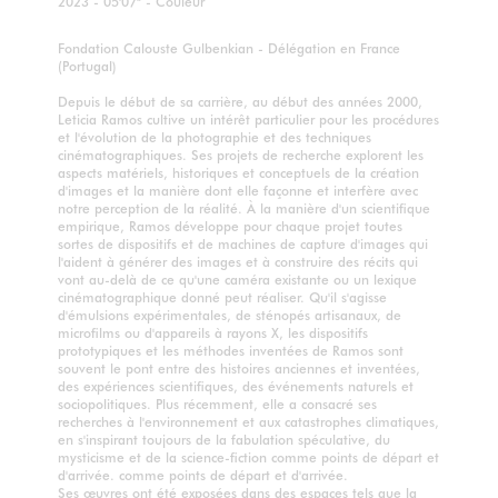
2023 - 05'07" - Couleur
Fondation Calouste Gulbenkian - Délégation en France
(Portugal)
Depuis le début de sa carrière, au début des années 2000,
Leticia Ramos cultive un intérêt particulier pour les procédures
et l'évolution de la photographie et des techniques
cinématographiques. Ses projets de recherche explorent les
aspects matériels, historiques et conceptuels de la création
d'images et la manière dont elle façonne et interfère avec
notre perception de la réalité. À la manière d'un scientifique
empirique, Ramos développe pour chaque projet toutes
sortes de dispositifs et de machines de capture d'images qui
l'aident à générer des images et à construire des récits qui
vont au-delà de ce qu'une caméra existante ou un lexique
cinématographique donné peut réaliser. Qu'il s'agisse
d'émulsions expérimentales, de sténopés artisanaux, de
microfilms ou d'appareils à rayons X, les dispositifs
prototypiques et les méthodes inventées de Ramos sont
souvent le pont entre des histoires anciennes et inventées,
des expériences scientifiques, des événements naturels et
sociopolitiques. Plus récemment, elle a consacré ses
recherches à l'environnement et aux catastrophes climatiques,
en s'inspirant toujours de la fabulation spéculative, du
mysticisme et de la science-fiction comme points de départ et
d'arrivée. comme points de départ et d'arrivée.
Ses œuvres ont été exposées dans des espaces tels que la