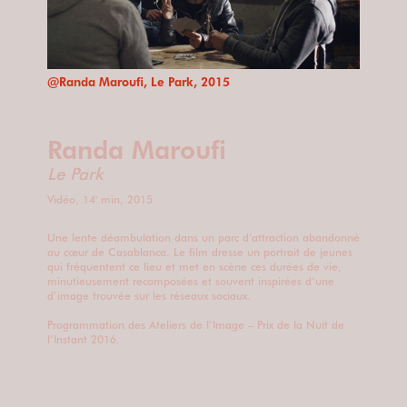
@Randa Maroufi, Le Park, 2015
Randa Maroufi
Le Park
Vidéo, 14' min, 2015
Une lente déambulation dans un parc d’attraction abandonné
au cœur de Casablanca. Le film dresse un portrait de jeunes
qui fréquentent ce lieu et met en scène ces durées de vie,
minutieusement recomposées et souvent inspirées d’une
d’image trouvée sur les réseaux sociaux.
Programmation des Ateliers de l’Image – Prix de la Nuit de
l’Instant 2016.