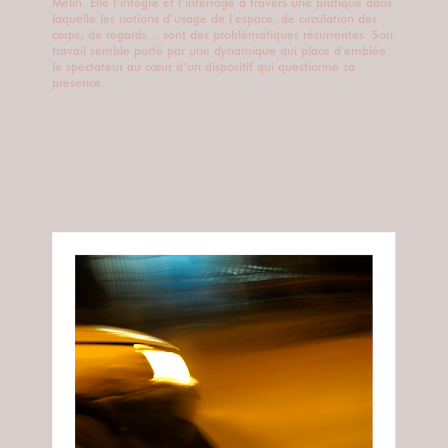
Melin. Elle l’intègre et l’interroge à travers une pratique dans
laquelle les notions d’usage de l’espace, de circulation des
corps, de regards… sont des problématiques récurrentes. Son
travail semble porté par une dynamique qui place d’emblée
le spectateur au cœur d’un dispositif qui questionne sa
présence.