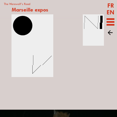
FR
The Werewolf’s Road
Marseille expos
EN