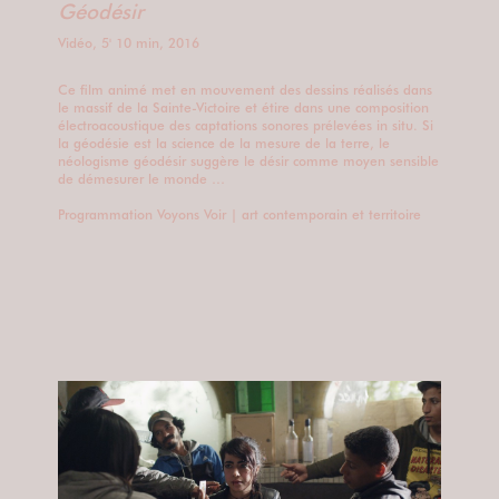
Géodésir
Vidéo, 5' 10 min, 2016
Ce film animé met en mouvement des dessins réalisés dans
le massif de la Sainte-Victoire et étire dans une composition
électroacoustique des captations sonores prélevées in situ. Si
la géodésie est la science de la mesure de la terre, le
néologisme géodésir suggère le désir comme moyen sensible
de démesurer le monde …
Programmation Voyons Voir | art contemporain et territoire