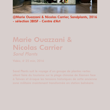
@Marie Ouazzani & Nicolas Carrier, Sandplants, 2016
- sélection 3BISF - Centre d'Art
Marie Ouazzani &
Nicolas Carrier
Sand Plants
Vidéo, 6' 25 min, 2016
Sand Plants suit le voyage d’un groupe de plantes vertes
allant faire du tourisme sur la plage chinoise de Xiamen face
à Taïwan et évoque les tensions historiques de cette ancienne
zone militaire maintenant transformée en station balnéaire.