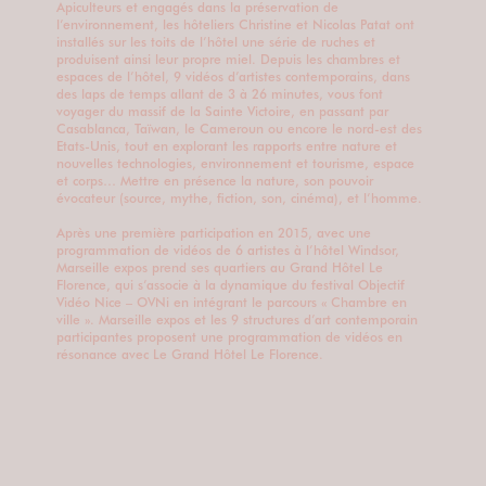
Apiculteurs et engagés dans la préservation de
l’environnement, les hôteliers Christine et Nicolas Patat ont
installés sur les toits de l’hôtel une série de ruches et
produisent ainsi leur propre miel. Depuis les chambres et
espaces de l’hôtel, 9 vidéos d’artistes contemporains, dans
des laps de temps allant de 3 à 26 minutes, vous font
voyager du massif de la Sainte Victoire, en passant par
Casablanca, Taïwan, le Cameroun ou encore le nord-est des
Etats-Unis, tout en explorant les rapports entre nature et
nouvelles technologies, environnement et tourisme, espace
et corps… Mettre en présence la nature, son pouvoir
évocateur (source, mythe, fiction, son, cinéma), et l’homme.
Après une première participation en 2015, avec une
programmation de vidéos de 6 artistes à l’hôtel Windsor,
Marseille expos prend ses quartiers au Grand Hôtel Le
Florence, qui s’associe à la dynamique du festival Objectif
Vidéo Nice – OVNi en intégrant le parcours « Chambre en
ville ». Marseille expos et les 9 structures d’art contemporain
participantes proposent une programmation de vidéos en
résonance avec Le Grand Hôtel Le Florence.