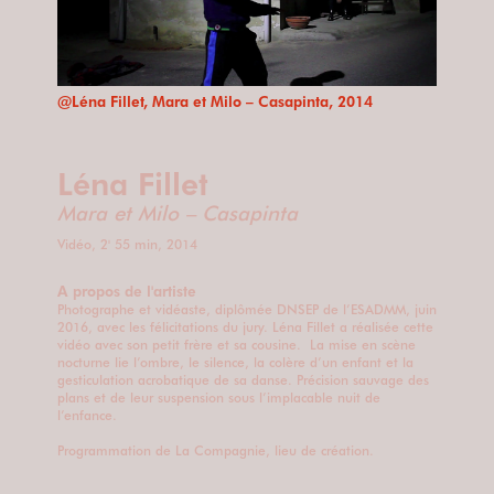
@Léna Fillet, Mara et Milo – Casapinta‬, 2014
Léna Fillet
Mara et Milo – Casapinta‬
Vidéo, 2' 55 min, 2014
A propos de l'artiste
Photographe et vidéaste, diplômée DNSEP de l’ESADMM, juin
2016, avec les félicitations du jury. Léna Fillet a réalisée cette
vidéo avec son petit frère et sa cousine. La mise en scène
nocturne lie l’ombre, le silence, la colère d’un enfant et la
gesticulation acrobatique de sa danse. Précision sauvage des
plans et de leur suspension sous l’implacable nuit de
l’enfance.
Programmation de La Compagnie, lieu de création.