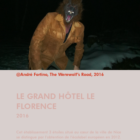
@André Fortino, The Werewolf’s Road, 2016
LE GRAND HÔTEL LE
FLORENCE
2016
Cet établissement 3 étoiles situé au cœur de la ville de Nice
se distingue par l’obtention de l’écolabel européen en 2012.