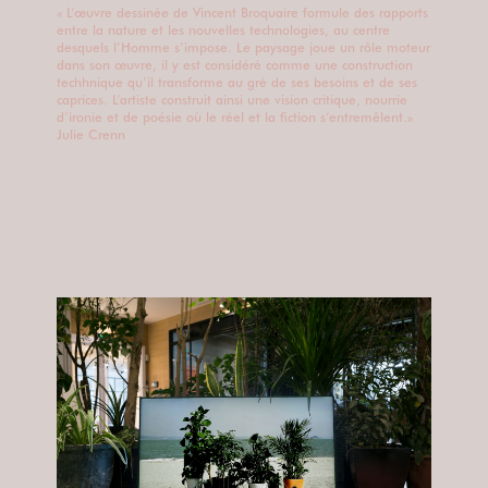
« L’œuvre dessinée de Vincent Broquaire formule des rapports
entre la nature et les nouvelles technologies, au centre
desquels l’Homme s’impose. Le paysage joue un rôle moteur
dans son œuvre, il y est considéré comme une construction
techhnique qu’il transforme au gré de ses besoins et de ses
caprices. L’artiste construit ainsi une vision critique, nourrie
d’ironie et de poésie où le réel et la fiction s’entremêlent.»
Julie Crenn