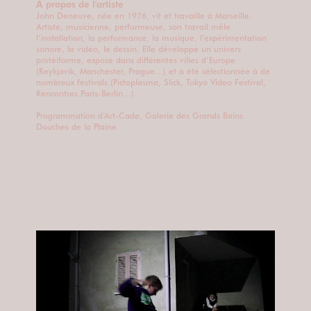
A propos de l'artiste
John Deneuve, née en 1976, vit et travaille à Marseille.
Artiste, musicienne, performeuse, son travail mêle
l’installation, la performance, la musique, l’expérimentation
sonore, la vidéo, le dessin. Elle développe un univers
protéiforme, expose dans différentes villes d’Europe
(Reykjavik, Manchester, Prague…) et a été sélectionnée à de
nombreux festivals (Pictoplasma, Slick, Tokyo Video Festival,
Rencontres Paris-Berlin…).
Programmation d’Art-Cade, Galerie des Grands Bains
Douches de la Plaine