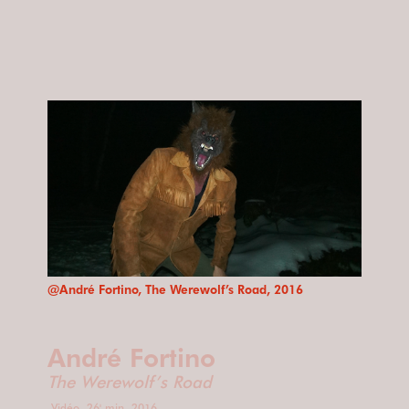
@André Fortino, The Werewolf’s Road, 2016
André Fortino
The Werewolf’s Road
Vidéo, 26' min, 2016