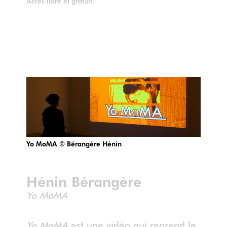
Accès libre et gratuit.
Yo MoMA © Bérangère Hénin
Hénin Bérangère
Yo MoMA
Yo MoMA
est une vidéo qui reprend le