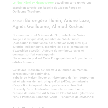
Le Nap Hôtel by Happyculture
accueillera cette année une
exposition curatée par Isabelle de Maison Rouge et
Guillaume Theulière.
Bérengère Hénin, Ariane Loze,
Artistes :
Agnès Guillaume, Ahmad Reshad
Docteure en art et Sciences de l'Art, Isabelle de Maison
Rouge est critique d'art, membre de l'AICA France
(Associarion Internationale des Critiques d'Art) ainsi que
curatrice indépendante, membre de c-e-a (commissaires
d'exposition associés). Auteure de nombreux textes et
ouvrages sur l'art contemporain.
Elle anime de podcast Cube Rouge qui donne la parole aux
artistes femmes.
Guillaume Theulière est directeur du musée de Menton,
conservateur du patrimoine.
Isabelle de Maison Rouge est historienne de l’art, docteur en
art et sciences de l’art, critique d’art (AICA), commissaire
d’exposition indépendante et professeur à New York
University Paris. Artiste-chercheur elle est membre de
l’équipe de recherche Art & Flux de l’Institut ACTE (Université
Paris 1 Panthéon Sorbonne/CNRS). Fondatrice de MATCHART