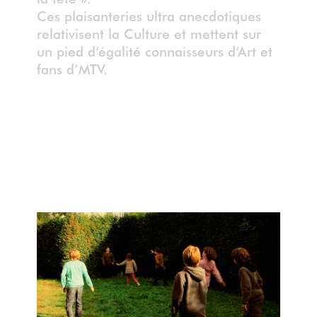
Ces plaisanteries ultra anecdotiques
relativisent la Culture et mettent sur
un pied d’égalité connaisseurs d’Art et
fans d’MTV.