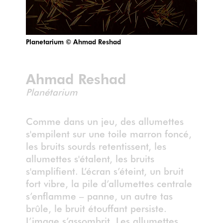
Planetarium © Ahmad Reshad
Ahmad Reshad
Planétarium
Comme dans un jeu, des allumettes
s'empilent sur une toile marron foncé,
les bruits sourds retentissent, les
allumettes s'étalent, les bruits
s'amplifient. L’écran s’éteint, un bruit
fort vibre, la pile d’allumettes centrale
s’enflamme – panne, un autre tas
brûle, le bruit étouffant persiste.
L’image s’assombrit. Les allumettes