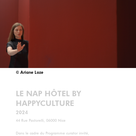
© Ariane Loze
LE NAP HÔTEL BY
HAPPYCULTURE
2024
44 Rue Pastorelli, 06000 Nice
Dans le cadre du Programme curator invité,