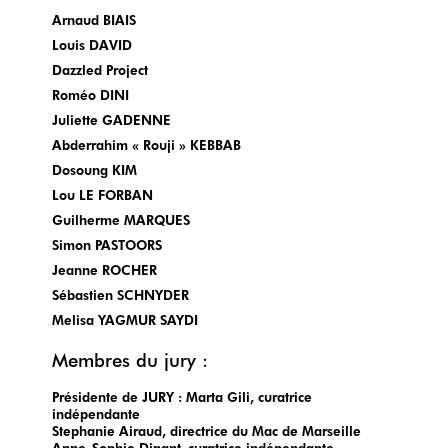
Arnaud
BIAIS
Louis
DAVID
Dazzled Project
Roméo
DINI
Juliette
GADENNE
Abderrahim « Rouji »
KEBBAB
Dosoung KIM
Lou
LE FORBAN
Guilherme
MARQUES
Simon
PASTOORS
Jeanne
ROCHER
Sébastien
SCHNYDER
Melisa
YAGMUR SAYDI
Membres du jury :
Présidente de JURY : Marta Gili, curatrice
indépendante
Stephanie Airaud, directrice du Mac de Marseille
Anne-Sophie Dinant, curatrice indépendante