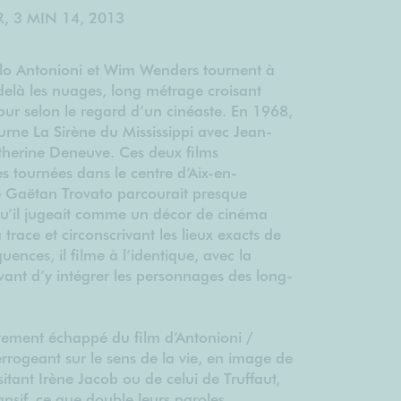
 3 MIN 14, 2013
lo Antonioni et Wim Wenders tournent à
delà les nuages, long métrage croisant
our selon le regard d’un cinéaste. En 1968,
ourne La Sirène du Mississippi avec Jean-
herine Deneuve. Ces deux films
 tournées dans le centre d’Aix-en-
e Gaëtan Trovato parcourait presque
u’il jugeait comme un décor de cinéma
 trace et circonscrivant les lieux exacts de
ences, il filme à l’identique, avec la
nt d’y intégrer les personnages des long-
ivement échappé du film d’Antonioni /
errogeant sur le sens de la vie, en image de
itant Irène Jacob ou de celui de Truffaut,
ansif, ce que double leurs paroles