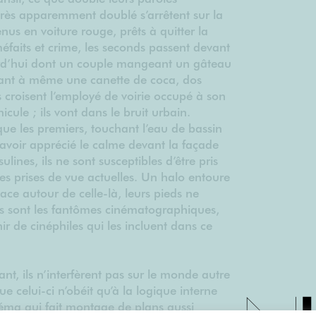
très apparemment doublé s’arrêtent sur la
nus en voiture rouge, prêts à quitter la
éfaits et crime, les seconds passent devant
urd’hui dont un couple mangeant un gâteau
ant à même une canette de coca, dos
ls croisent l’employé de voirie occupé à son
icule ; ils vont dans le bruit urbain.
ue les premiers, touchant l’eau de bassin
 avoir apprécié le calme devant la façade
ulines, ils ne sont susceptibles d’être pris
s prises de vue actuelles. Un halo entoure
space autour de celle-là, leurs pieds ne
ils sont les fantômes cinématographiques,
nir de cinéphiles qui les incluent dans ce
lant, ils n’interfèrent pas sur le monde autre
e celui-ci n’obéit qu’à la logique interne
éma qui fait montage de plans aussi