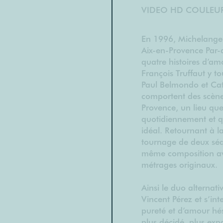
VIDEO HD COULEUR,
En 1996, Michelange
Aix-en-Provence Par-
quatre histoires d’am
François Truffaut y t
Paul Belmondo et Cat
comportent des scènes
Provence, un lieu qu
quotidiennement et q
idéal. Retournant à la
tournage de deux séqu
même composition ava
métrages originaux.
Ainsi le duo alternat
Vincent Pérez et s’int
pureté et d’amour hés
plus décidé, plus exp