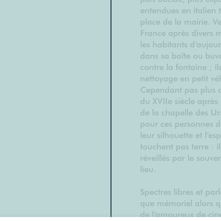
entendues en italien 
place de la mairie. Ve
France après divers m
les habitants d’aujo
dans sa boîte ou buv
contre la fontaine ; i
nettoyage en petit véh
Cependant pas plus q
du XVIIe siècle après
de la chapelle des Urs
pour ces personnes de
leur silhouette et l’e
touchent pas terre : 
réveillés par le souve
lieu.
Spectres libres et par
que mémoriel alors qu
de l’amoureux de cin