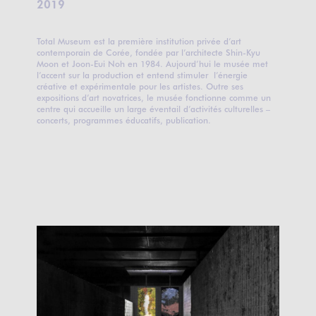
2019
Total Museum est la première institution privée d’art
contemporain de Corée, fondée par l’architecte Shin-Kyu
Moon et Joon-Eui Noh en 1984. Aujourd’hui le musée met
l’accent sur la production et entend stimuler l’énergie
créative et expérimentale pour les artistes. Outre ses
expositions d’art novatrices, le musée fonctionne comme un
centre qui accueille un large éventail d’activités culturelles –
concerts, programmes éducatifs, publication.