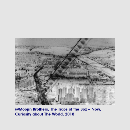
@Moojin Brothers, The Trace of the Box – Now,
Curiosity about The World, 2018