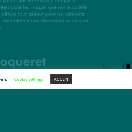
 réemploie les images que notre société
diffuse tout azimut pour les réinvestir
, empreinte d’une dimension aussi bien
e.
oqueret
haîné
wish.
Cookie settings
ACCEPT
, 2’40 min, 1999 , collection FRAC
’image d’une architecture moderne qui,
le vaciller avant de s’effondrer
ité, l’image est projetée sur un écran
ment de morceaux de sucre posé dans un