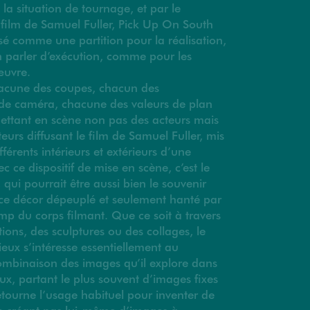
a situation de tournage, et par le
ilm de Samuel Fuller, Pick Up On South
lisé comme une partition pour la réalisation,
n parler d’exécution, comme pour les
œuvre.
hacune des coupes, chacun des
de caméra, chacune des valeurs de plan
ettant en scène non pas des acteurs mais
eurs diffusant le film de Samuel Fuller, mis
férents intérieurs et extérieurs d’une
 ce dispositif de mise en scène, c’est le
 qui pourrait être aussi bien le souvenir
 ce décor dépeuplé et seulement hanté par
p du corps filmant. Que ce soit à travers
ations, des sculptures ou des collages, le
ieux s’intéresse essentiellement au
mbinaison des images qu’il explore dans
aux, partant le plus souvent d’images fixes
tourne l’usage habituel pour inventer de
e créant pas lui-même d’images à