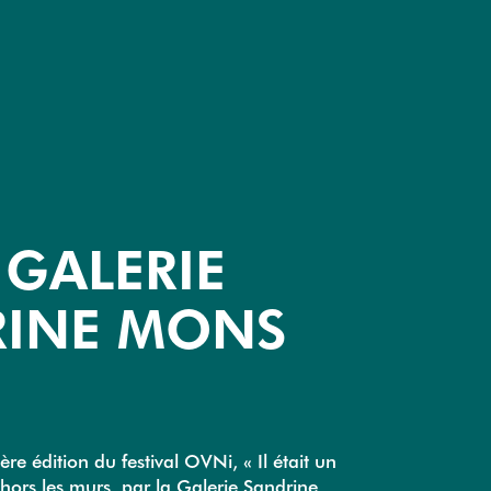
 GALERIE
INE MONS
re édition du festival OVNi, « Il était un
 hors les murs, par la Galerie Sandrine