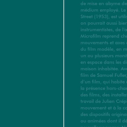
de mise en abyme de l
médium employé. Le f
Street (1953), est uti
on pourrait aussi bie
instrumentistes, de l’
Microfilm reprend c
mouvements et axes 
du film modèle, en m
un ou plusieurs monit
en espace dans les dif
maison inhabitée. Avec
film de Samuel Fuller,
d’un film, qui habite
la présence hors-cham
des films, des install
travail de Julien Crép
mouvement et à la co
des dispositifs origin
ou animées dont il dé
nouvelles oeuvres. N