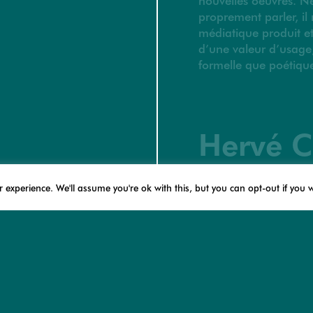
proprement parler, il
médiatique produit et 
d’une valeur d’usage
formelle que poétiqu
Hervé C
Fondu enc
 experience. We'll assume you're ok with this, but you can opt-out if you 
Vidéo couleur muette
Aquitaine, Bordeaux
Cette vidéo montre l
progressivement, semb
complètement. En réal
composé d’un empile