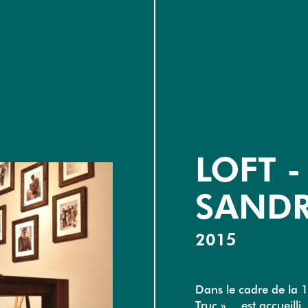
LOFT -
SANDR
2015
Dans le cadre de la 1è
Truc »… est accueilli,