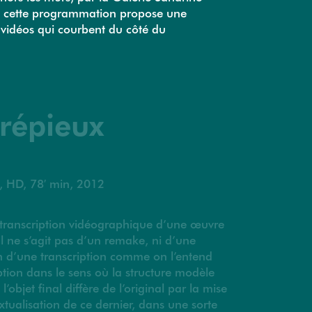
 cette programmation propose une
vidéos qui courbent du côté du
Crépieux
, HD, 78′ min, 2012
e transcription vidéographique d’une œuvre
 ne s’agit pas d’un remake, ni d’une
n d’une transcription comme on l’entend
tion dans le sens où la structure modèle
’objet final diffère de l’original par la mise
xtualisation de ce dernier, dans une sorte