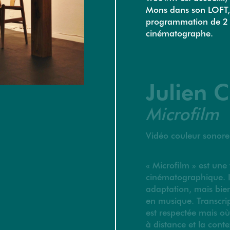
Mons dans son LOFT,
programmation de 2 
cinématographe.
Julien 
Microfilm
Vidéo couleur sonore
« Microfilm » est un
cinématographique. Il
adaptation, mais bie
en musique. Transcrip
est respectée mais où l
à distance et la conte