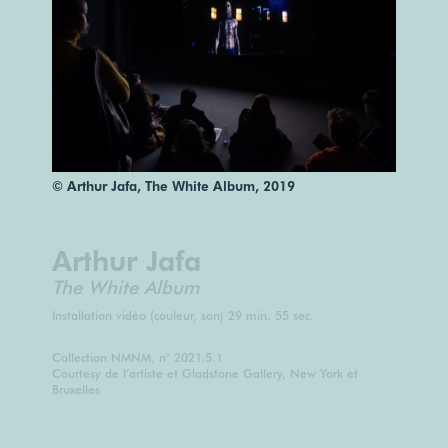
© Arthur Jafa, The White Album, 2019
Arthur Jafa
The White Album
Installation vidéo (couleur, son) 29 min. 55 sec.
Collection NMNM, n° 2021.5.1
Courtesy de l’artiste et Gladstone Gallery, New York et
Bruxelles