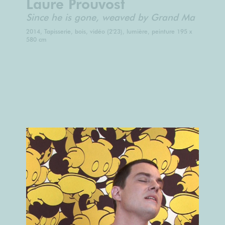
Laure Prouvost
Since he is gone, weaved by Grand Ma
2014, Tapisserie, bois, vidéo (2'23), lumière, peinture 195 x
580 cm