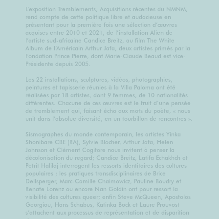
L’exposition Tremblements, Acquisitions récentes du NMNM,
rend compte de cette politique libre et audacieuse en
présentant pour la première fois une sélection d’œuvres
acquises entre 2010 et 2021, de l’installation Alien de
l’artiste sud-africaine Candice Breitz, au film The White
Album de l’Américain Arthur Jafa, deux artistes primés par la
Fondation Prince Pierre, dont Marie-Claude Beaud est vice-
Présidente depuis 2005.
Les 22 installations, sculptures, vidéos, photographies,
peintures et tapisserie réunies à la Villa Paloma ont été
réalisées par 18 artistes, dont 9 femmes, de 10 nationalités
différentes. Chacune de ces œuvres est le fruit d’une pensée
de tremblement qui, faisant écho aux mots du poète, « nous
unit dans l’absolue diversité, en un tourbillon de rencontres ».
Sismographes du monde contemporain, les artistes Yinka
Shonibare CBE (RA), Sylvie Blocher, Arthur Jafa, Helen
Johnson et Clément Cogitore nous invitent à penser la
décolonisation du regard; Candice Breitz, Latifa Echakhch et
Petrit Halilaj interrogent les ressorts identitaires des cultures
populaires ; les pratiques transdisciplinaires de Brice
Dellsperger, Marc-Camille Chaimowicz, Pauline Boudry et
Renate Lorenz ou encore Nan Goldin ont pour ressort la
visibilité des cultures queer; enfin Steve McQueen, Apostolos
Georgiou, Hans Schabus, Katinka Bock et Laure Prouvost
s’attachent aux processus de représentation et de disparition