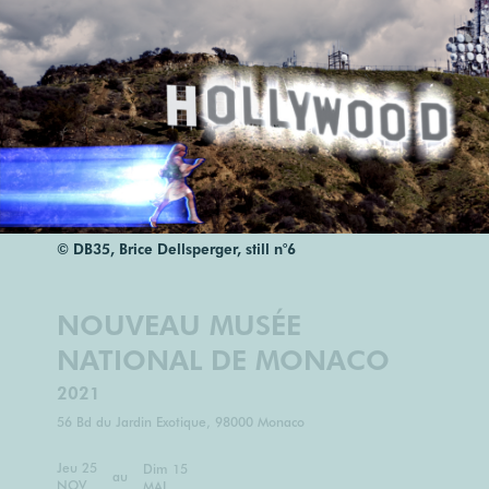
© DB35, Brice Dellsperger, still n°6
NOUVEAU MUSÉE
NATIONAL DE MONACO
2021
56 Bd du Jardin Exotique, 98000 Monaco
Jeu 25
Dim 15
au
NOV
MAI