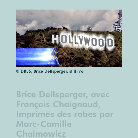
© DB35, Brice Dellsperger, still n°6
Brice Dellsperger, avec
François Chaignaud,
Imprimés des robes par
Marc-Camille
Chaimowicz