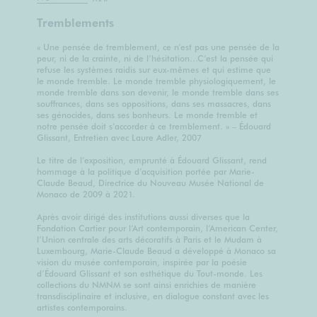
Tremblements
« Une pensée de tremblement, ce n’est pas une pensée de la
peur, ni de la crainte, ni de l’hésitation…C’est la pensée qui
refuse les systèmes raidis sur eux-mêmes et qui estime que
le monde tremble. Le monde tremble physiologiquement, le
monde tremble dans son devenir, le monde tremble dans ses
souffrances, dans ses oppositions, dans ses massacres, dans
ses génocides, dans ses bonheurs. Le monde tremble et
notre pensée doit s’accorder à ce tremblement. » – Édouard
Glissant, Entretien avec Laure Adler, 2007
Le titre de l’exposition, emprunté à Édouard Glissant, rend
hommage à la politique d’acquisition portée par Marie-
Claude Beaud, Directrice du Nouveau Musée National de
Monaco de 2009 à 2021.
Après avoir dirigé des institutions aussi diverses que la
Fondation Cartier pour l’Art contemporain, l’American Center,
l’Union centrale des arts décoratifs à Paris et le Mudam à
Luxembourg, Marie-Claude Beaud a développé à Monaco sa
vision du musée contemporain, inspirée par la poésie
d’Édouard Glissant et son esthétique du Tout-monde. Les
collections du NMNM se sont ainsi enrichies de manière
transdisciplinaire et inclusive, en dialogue constant avec les
artistes contemporains.