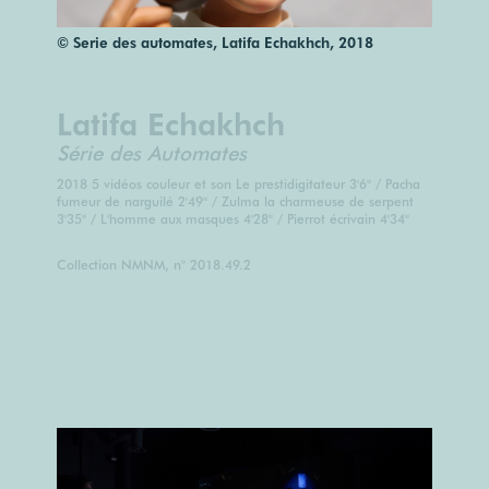
© Serie des automates, Latifa Echakhch, 2018
Latifa Echakhch
Série des Automates
2018 5 vidéos couleur et son Le prestidigitateur 3'6'' / Pacha
fumeur de narguilé 2'49'' / Zulma la charmeuse de serpent
3'35'' / L'homme aux masques 4'28'' / Pierrot écrivain 4'34''
Collection NMNM, n° 2018.49.2