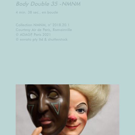
Body Double 35 -NMNM
4 min. 38 sec., en boucle
Collection NMNM, n° 2018.20.1
Courtesy Air de Paris, Romainville
© ADAGP, Paris 2021
© envato pty ltd & shutterstock