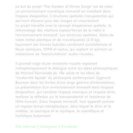
Le but du projet "The Garden of Divine Songs" est de créer
un environnement numérique immersif en installant dans
l'espace d'exposition 3 structures spatiales transparentes qui
serviront d'écrans pour des images en mouvement.
Le projet travaille avec le concept d'expérience spatiale, le
reformatage des relations espace/temps de la vidéo à
l'environnement immersif. Les structures spatiales, faites de
tubes métal-plastique et de moustiquaires (2-8 kg),
façonnent des formes hybrides combinant constellations et
fleurs exotiques, OVNI et cactus, qui captent et activent un
mécanisme de "transmutations" audio-visuelles.
Il pourrait s'agir d'une recherche visuelle explorant
métaphoriquement le dialogue entre les idées philosophiques
de Hryhorii Skovoroda du 18e siècle et les idées de
"modernité liquide" du philosophe contemporain Zygmunt
Bauman dans les limites d'une large gamme d'interrelations.
La présentation d'un environnement immersif dans l'espace
d'exposition, qui combine l'espace cosmique et l'espace divin,
renforce la réflexion sur le transcendantal et l'existence de
l'être humain. Dans l'espace immersif, tout apparaît comme
un espace-temps métaphysique, dans lequel le divin et le
médian, le cosmique et le mystique, le scientifique et
l'artistique fusionnent.
Site internet
|
Instagram
|
Facebook