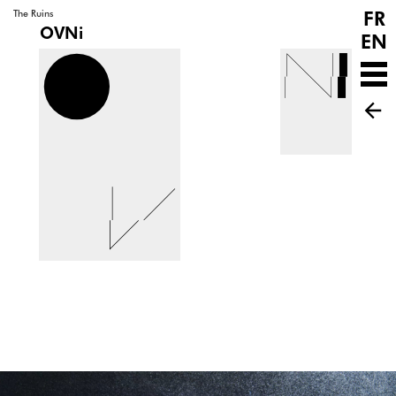
FR
The Ruins
OVNi
EN