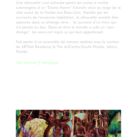
Une silhouette s’est échouée parmi les ruines à moitié
submergées d’un “Dome Home” futuriste situé au large de la
côte ouest de la Floride aux États-Unis. Hantée par les
souvenirs de l’ancienne habitation, la silhouette semble être
capturée dans un étrange rêve - le souvenir d’un futur qui
n’a jamais eu lieu. Dans ce rêve le monde a subi un “sea-
change”, les eaux ont repris ce qui leur appartenait.
Fait partie d’un ensemble de travaux réalisés avec le soutien
de ARTSail Residency & The ArtCenter/South Florida, Miami,
Floride.
Site internet
|
Instagram