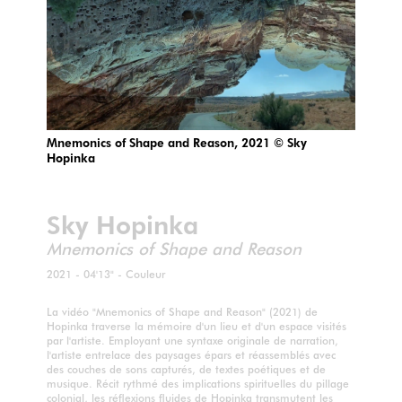
Mnemonics of Shape and Reason, 2021 © Sky
Hopinka
Sky Hopinka
Mnemonics of Shape and Reason
2021 - 04'13" - Couleur
La vidéo "Mnemonics of Shape and Reason" (2021) de
Hopinka traverse la mémoire d'un lieu et d'un espace visités
par l'artiste. Employant une syntaxe originale de narration,
l'artiste entrelace des paysages épars et réassemblés avec
des couches de sons capturés, de textes poétiques et de
musique. Récit rythmé des implications spirituelles du pillage
colonial, les réflexions fluides de Hopinka transmutent les