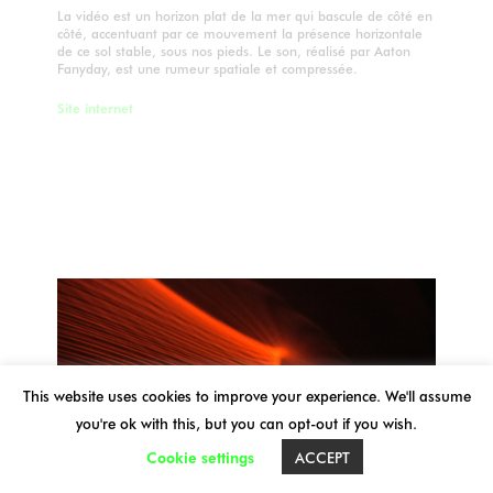
La vidéo est un horizon plat de la mer qui bascule de côté en
côté, accentuant par ce mouvement la présence horizontale
de ce sol stable, sous nos pieds. Le son, réalisé par Aaton
Fanyday, est une rumeur spatiale et compressée.
Site internet
This website uses cookies to improve your experience. We'll assume
you're ok with this, but you can opt-out if you wish.
Cookie settings
ACCEPT