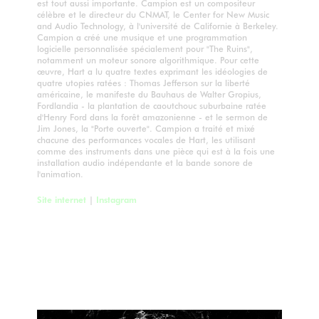
est tout aussi importante. Campion est un compositeur
célèbre et le directeur du CNMAT, le Center for New Music
and Audio Technology, à l'université de Californie à Berkeley.
Campion a créé une musique et une programmation
logicielle personnalisée spécialement pour "The Ruins",
notamment un moteur sonore algorithmique. Pour cette
œuvre, Hart a lu quatre textes exprimant les idéologies de
quatre utopies ratées : Thomas Jefferson sur la liberté
américaine, le manifeste du Bauhaus de Walter Gropius,
Fordlandia - la plantation de caoutchouc suburbaine ratée
d'Henry Ford dans la forêt amazonienne - et le sermon de
Jim Jones, la "Porte ouverte". Campion a traité et mixé
chacune des performances vocales de Hart, les utilisant
comme des instruments dans une pièce qui est à la fois une
installation audio indépendante et la bande sonore de
l'animation.
Site internet
|
Instagram