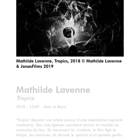
Mathilde Lavenne, Tropics, 2018 © Mathilde Lavenne
& JonasFilms 2019
Mathilde Lavenne
Tropics
2018 - 13'40" - Noir et Blanc
"Tropics" dessine une orbite autour d’une exploitation agricole
mexicaine. Des voix éparses semblent raviver et troubler la
mémoire du lieu. En traversant la matière, le film fige le
temps, les hommes, et dévoile le spectre d’un paradis perdu.