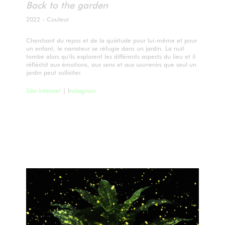
Back to the garden
2022 - Couleur
Cherchant du repos et de la quiétude pour lui-même et pour
un enfant, le narrateur se réfugie dans un jardin. La nuit
tombe alors qu'ils explorent les différents aspects du lieu et il
réfléchit aux émotions, aux sens et aux souvenirs que seul un
jardin peut solliciter.
Site internet
| I
nstagram