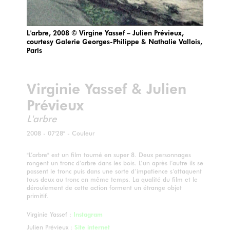
L'arbre, 2008 © Virgine Yassef – Julien Prévieux,
courtesy Galerie Georges-Philippe & Nathalie Vallois,
Paris
Virginie Yassef & Julien
Prévieux
L'arbre
2008 - 07'28" - Couleur
"L’arbre" est un film tourné en super 8. Deux personnages
rongent un tronc d’arbre dans les bois. L’un après l’autre ils se
passent le tronc puis dans une sorte d’impatience s’attaquent
tous deux au tronc en même temps. La qualité du film et le
déroulement de cette action forment un étrange objet
primitif.
Virginie Yassef :
Instagram
Julien Prévieux :
Site internet