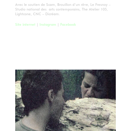
Avec le soutien de Scam, Brouillon d’un rêve, Le Fresnoy –
Studio national des arts contemporains, The Atelier 105,
Lightcone, CNC – Dicréam.
Site internet
|
Instagram
|
Facebook