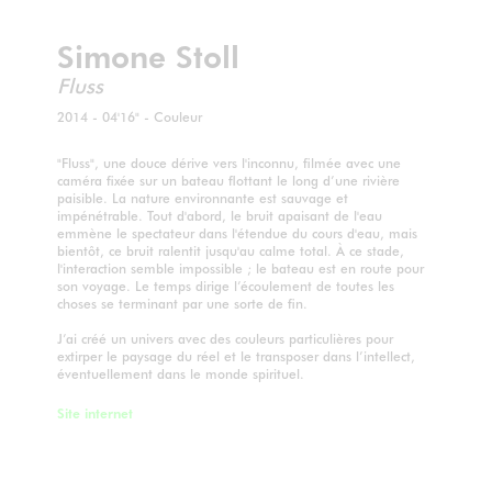
Simone Stoll
Fluss
2014 - 04'16" - Couleur
"Fluss", une douce dérive vers l'inconnu, filmée avec une
caméra fixée sur un bateau flottant le long d’une rivière
paisible. La nature environnante est sauvage et
impénétrable. Tout d'abord, le bruit apaisant de l'eau
emmène le spectateur dans l'étendue du cours d'eau, mais
bientôt, ce bruit ralentit jusqu'au calme total. À ce stade,
l'interaction semble impossible ; le bateau est en route pour
son voyage. Le temps dirige l’écoulement de toutes les
choses se terminant par une sorte de fin.
J’ai créé un univers avec des couleurs particulières pour
extirper le paysage du réel et le transposer dans l’intellect,
éventuellement dans le monde spirituel.
Site internet