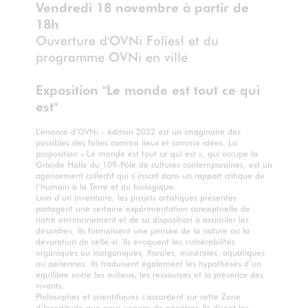
Vendredi 18 novembre à partir de
18h
Ouverture d'OVNi Folies! et du
programme OVNi en ville
Exposition "Le monde est tout ce qui
est"
L’énoncé d’OVNi - édition 2022 est un imaginaire des
possibles des folies comme lieux et comme idées. La
proposition « Le monde est tout ce qui est », qui occupe la
Grande Halle du 109-Pôle de cultures contemporaines, est un
agencement collectif qui s’inscrit dans un rapport critique de
l’humain à la Terre et au biologique.
Loin d’un inventaire, les projets artistiques présentés
partagent une certaine expérimentation conceptuelle de
notre environnement et de sa disposition à assimiler les
désordres. Ils formalisent une pensée de la nature ou la
dévoration de celle-ci. Ils évoquent les vulnérabilités
organiques ou inorganiques, florales, minérales, aquatiques
ou aériennes. Ils traduisent également les hypothèses d’un
équilibre entre les milieux, les ressources et la présence des
vivants.
Philosophes et scientifiques s’accordent sur cette Zone
d’Incertitude que nous venons de pénétrer. Ils disent les