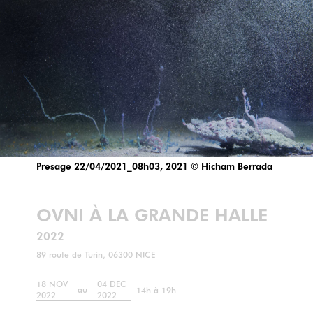
Presage 22/04/2021_08h03, 2021 © Hicham Berrada
OVNI À LA GRANDE HALLE
2022
89 route de Turin, 06300 NICE
18 NOV
04 DEC
au
14h à 19h
2022
2022