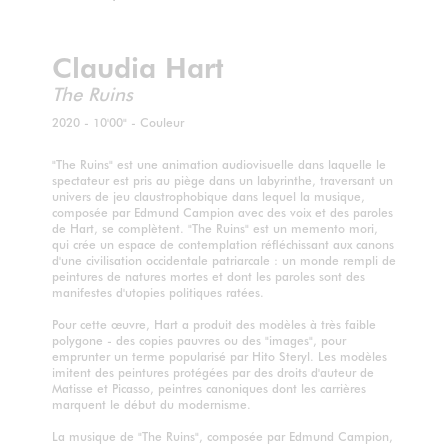
Claudia Hart
The Ruins
2020 - 10'00" - Couleur
"The Ruins" est une animation audiovisuelle dans laquelle le
spectateur est pris au piège dans un labyrinthe, traversant un
univers de jeu claustrophobique dans lequel la musique,
composée par Edmund Campion avec des voix et des paroles
de Hart, se complètent. "The Ruins" est un memento mori,
qui crée un espace de contemplation réfléchissant aux canons
d'une civilisation occidentale patriarcale : un monde rempli de
peintures de natures mortes et dont les paroles sont des
manifestes d'utopies politiques ratées.
Pour cette œuvre, Hart a produit des modèles à très faible
polygone - des copies pauvres ou des "images", pour
emprunter un terme popularisé par Hito Steryl. Les modèles
imitent des peintures protégées par des droits d'auteur de
Matisse et Picasso, peintres canoniques dont les carrières
marquent le début du modernisme.
La musique de "The Ruins", composée par Edmund Campion,