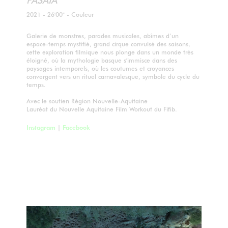
2021 - 26'00" - Couleur
Galerie de monstres, parades musicales, abîmes d’un
espace-temps mystifié, grand cirque convulsé des saisons,
cette exploration filmique nous plonge dans un monde très
éloigné, où la mythologie basque s'immisce dans des
paysages intemporels, où les coutumes et croyances
convergent vers un rituel carnavalesque, symbole du cycle du
temps.
Avec le soutien Région Nouvelle-Aquitaine
Lauréat du Nouvelle Aquitaine Film Workout du Fifib.
Instagram
|
Facebook