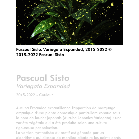
Pascual Sisto, Variegata Expanded, 2015-2022 ©
2015-2022 Pascual Sisto
Pascual Sisto
Variegata Expanded
2015-2022 - Couleur
Aucuba Expanded échantillonne l'apparition de marquage
organique d'une plante domestique particulière connue sous
le nom de laurier japonais (Aucuba Japonica Variegata) ; une
variété végétale qui a été produite selon une culture
rigoureuse par sélection.
La version synthétisée du motif est générée par un
algorithme qui dispose de manière aléatoire les points dorés