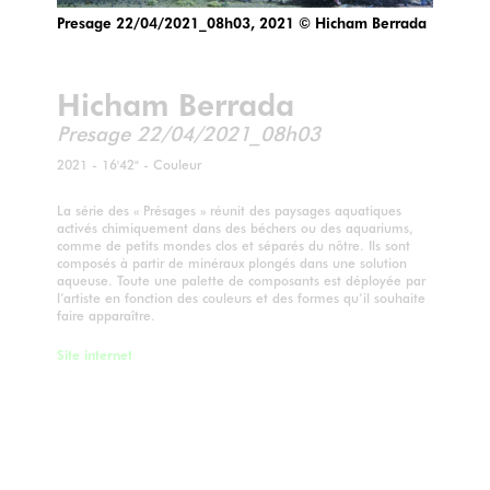
Presage 22/04/2021_08h03, 2021 © Hicham Berrada
Hicham Berrada
Presage 22/04/2021_08h03
2021 - 16'42" - Couleur
La série des « Présages » réunit des paysages aquatiques
activés chimiquement dans des béchers ou des aquariums,
comme de petits mondes clos et séparés du nôtre. Ils sont
composés à partir de minéraux plongés dans une solution
aqueuse. Toute une palette de composants est déployée par
l’artiste en fonction des couleurs et des formes qu’il souhaite
faire apparaître.
Site internet