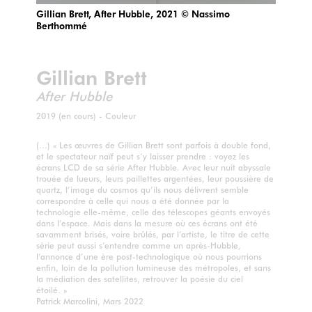
Gillian Brett, After Hubble, 2021 © Nassimo
Berthommé
Gillian Brett
After Hubble
2019 (en cours) - Couleur
(…) « Les œuvres de Gillian Brett sont parfois à double fond,
et le spectateur naïf peut s’y laisser prendre : voyez les
écrans LCD de sa série After Hubble. Avec leur nuit abyssale
trouée de lueurs, leurs paillettes argentées, leur poussière de
quartz, l’image du cosmos qu’ils nous délivrent semble
correspondre à celle qui nous a été donnée par la
technologie elle-même, celle des télescopes géants envoyés
dans l’espace. Mais dans la mesure où ces écrans ont été
savamment brisés, voire brûlés, par l’artiste, le titre de cette
série peut aussi s’entendre comme un après-Hubble,
l’annonce d’une ère post-technologique où nous pourrions
enfin, loin de la pollution lumineuse des métropoles, et sans
la médiation des satellites, retrouver la poésie du ciel
étoilé. »
Patrick Marcolini, Mars 2022