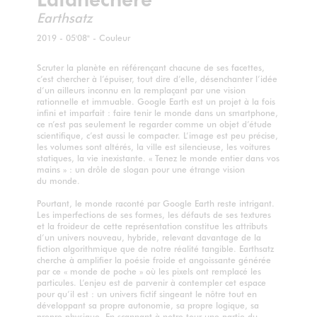
Earthsatz
2019 - 05'08" - Couleur
Scruter la planète en référençant chacune de ses facettes,
c’est chercher à l’épuiser, tout dire d’elle, désenchanter l’idée
d’un ailleurs inconnu en la remplaçant par une vision
rationnelle et immuable. Google Earth est un projet à la fois
infini et imparfait : faire tenir le monde dans un smartphone,
ce n’est pas seulement le regarder comme un objet d’étude
scientifique, c’est aussi le compacter. L’image est peu précise,
les volumes sont altérés, la ville est silencieuse, les voitures
statiques, la vie inexistante. « Tenez le monde entier dans vos
mains » : un drôle de slogan pour une étrange vision
du monde.
Pourtant, le monde raconté par Google Earth reste intrigant.
Les imperfections de ses formes, les défauts de ses textures
et la froideur de cette représentation constitue les attributs
d’un univers nouveau, hybride, relevant davantage de la
fiction algorithmique que de notre réalité tangible. Earthsatz
cherche à amplifier la poésie froide et angoissante générée
par ce « monde de poche » où les pixels ont remplacé les
particules. L’enjeu est de parvenir à contempler cet espace
pour qu’il est : un univers fictif singeant le nôtre tout en
développant sa propre autonomie, sa propre logique, sa
propre physique. En scannant à notre tour une partie du