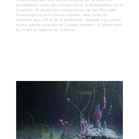
perturbations issues des interactions de la technosphère sur la
biosphère. Ils content les métasystèmes nés des Nouvelles
Technologies et leurs formes hybrides. Mais lorsqu’ils
racontent que « 90 % de la biodiversité végétale a pu opérer
la plus grande conquête de l’espace terrestre » ils disent aussi
du vivant sa capacité de résilience.