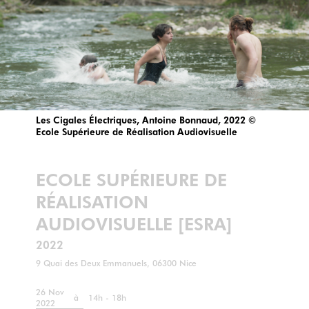
Les Cigales Électriques, Antoine Bonnaud, 2022 ©
Ecole Supérieure de Réalisation Audiovisuelle
ECOLE SUPÉRIEURE DE
RÉALISATION
AUDIOVISUELLE [ESRA]
2022
9 Quai des Deux Emmanuels, 06300 Nice
26 Nov
à
14h - 18h
2022