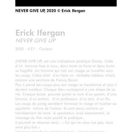
NEVER GIVE UP, 2020 © Erick Ifergan
Erick Ifergan
NEVER GIVE UP
2020 - 4'31" - Couleur
(NEVER GIVE UP) est une métaphore poétique filmée. Celle
d’un homme face à nous, dans toute sa force et dans toute
sa fragilité. Un homme qui voit son visage se tuméfier sous
les coups. L’idée était d’en faire un véritable tableau vivant,
comme une peinture de Francis Bacon.
Plus il prend des coups plus son visage se transforme et plus il
devient meilleur. Chaque bleu correspond à une étape de sa
vie. Chaque bosse pourrait porter le nom d’un parent, d’une
femme, d’un enfant, d’un professeur, d’un ami, d’un flic.
Les coups de poing semblent traverser le visage et toucher au
squelette même de l’acteur. Ils sont perçu comme un
tremblement de terre le spectateur, mais bizarrement, le
message du film reste positif et poétique.
Il pourrait se résumer ainsi : « Ce qui ne nous tue pas, nous
rend plus fort »
L’homme appelle le spectateur à ne « jamais renoncer »,