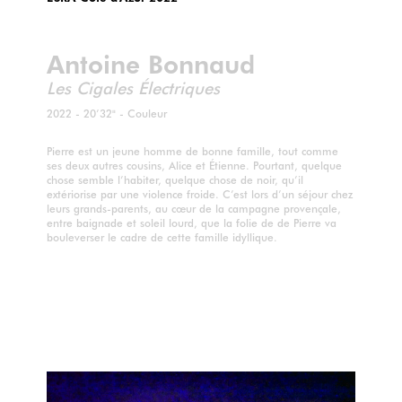
Antoine Bonnaud
Les Cigales Électriques
2022 - 20’32" - Couleur
Pierre est un jeune homme de bonne famille, tout comme
ses deux autres cousins, Alice et Étienne. Pourtant, quelque
chose semble l’habiter, quelque chose de noir, qu’il
extériorise par une violence froide. C’est lors d’un séjour chez
leurs grands-parents, au cœur de la campagne provençale,
entre baignade et soleil lourd, que la folie de de Pierre va
bouleverser le cadre de cette famille idyllique.