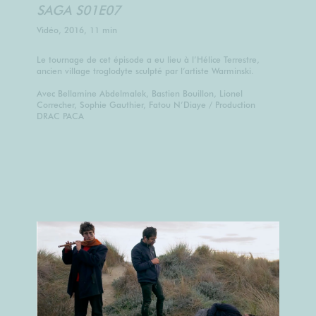
SAGA S01E07
Vidéo, 2016, 11 min
Le tournage de cet épisode a eu lieu à l’Hélice Terrestre,
ancien village troglodyte sculpté par l’artiste Warminski.
Avec Bellamine Abdelmalek, Bastien Bouillon, Lionel
Correcher, Sophie Gauthier, Fatou N’Diaye / Production
DRAC PACA