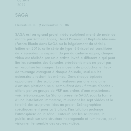
2022
SAGA
Ouverture le 19 novembre à 18h
SAGA est un «grand projet vidéo-sculptural mené de main de
maître par Rafaela Lopez, David Perreard et Baptiste Masson»
(Patrice Blouin dans SAGA ou le bégaiement du sériel ).
Initiée en 2016, cette série de type télévisuel est constituée
de 7 épisodes : s’inspirant du jeu du cadavre exquis, chaque
vidéo est réalisée par un.e artiste invité.e différent.e qui peut
lire les scénarios des épisodes précédents mais ne peut pas
en visualiser les images. Les moyens de production et lieux
de tournage changent à chaque épisode, seul.e.s les
acteur.rice.s restent les mêmes. Dans chaque épisode
apparaissent des sculptures, réalisées par une vingtaine
d’artistes plasticien.ne.s, camouflant des « filtreurs d’ondes »
offerts par un groupe de VRP aux ordres d’une mystérieuse
voix téléphonique. La Station présente SAGA sous la forme
d’une installation immersive, réunissant les sept vidéos et la
totalité des sculptures liées au projet. Scénographiée
spécifiquement pour La Station, l’installation prolonge
l’atmosphère de la série : entouré par les sculptures, le
public, assis sur une structure heptagonale et lumineuse, peut
visionner l’ensemble des œuvres vidéos.