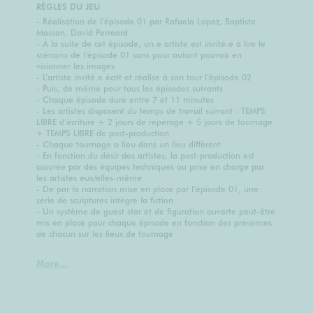
RÈGLES DU JEU
- Réalisation de l’épisode 01 par Rafaela Lopez, Baptiste
Masson, David Perreard
- À la suite de cet épisode, un.e artiste est invité.e à lire le
scénario de l’épisode 01 sans pour autant pouvoir en
visionner les images
- L’artiste invité.e écrit et réalise à son tour l’épisode 02
- Puis, de même pour tous les épisodes suivants
- Chaque épisode dure entre 7 et 11 minutes
- Les artistes disposent du temps de travail suivant : TEMPS
LIBRE d’écriture + 2 jours de repérage + 5 jours de tournage
+ TEMPS LIBRE de post-production
- Chaque tournage a lieu dans un lieu différent
- En fonction du désir des artistes, la post-production est
assurée par des équipes techniques ou prise en charge par
les artistes eux/elles-même
- De par la narration mise en place par l’épisode 01, une
série de sculptures intègre la fiction
- Un système de guest star et de figuration ouverte peut-être
mis en place pour chaque épisode en fonction des présences
de chacun sur les lieux de tournage
More...
Avec les œuvres vidéo originales de Benjamin Blaquart,
Laurie Charles, Monster Chetwynd, Louise Hervé & Clovis
Maillet, Rafaela Lopez / Baptiste Masson / David Perreard,
Benjamin Magot, Arnaud Maguet.