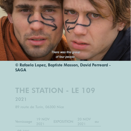
© Rafaela Lopez, Baptiste Masson, David Perreard -
SAGA
THE STATION - LE 109
2021
89 route de Turin, 06300 Nice
19 NOV
20 NOV
Vernissage
EXPOSITION
au
2021
2021
08 JAN