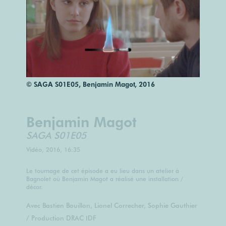
© SAGA S01E05, Benjamin Magot, 2016
Benjamin Magot
SAGA S01E05
Vidéo, 2016, 16:35
Le tournage de cet épisode a eu lieu dans un atelier à
Bagnolet où Benjamin Magot a réalisé une installation /
décor.
Avec Bastien Bouillon, Lionel Correcher, Sophie Gauthier
/ Production DRAC IDF