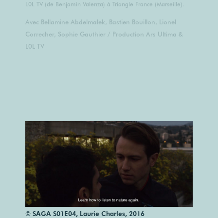
L0L TV (de Benjamin Valenza) à Triangle France (Marseille).
Avec Bellamine Abdelmalek, Bastien Bouillon, Lionel
Correcher, Sophie Gauthier /
Production Ars Ultima &
L0L TV
© SAGA S01E04, Laurie Charles, 2016