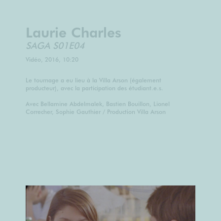
Laurie Charles
SAGA S01E04
Vidéo, 2016, 10:20
Le tournage a eu lieu à la Villa Arson (également
producteur), avec la participation des étudiant.e.s.
Avec Bellamine Abdelmalek, Bastien Bouillon, Lionel
Correcher, Sophie Gauthier / Production Villa Arson