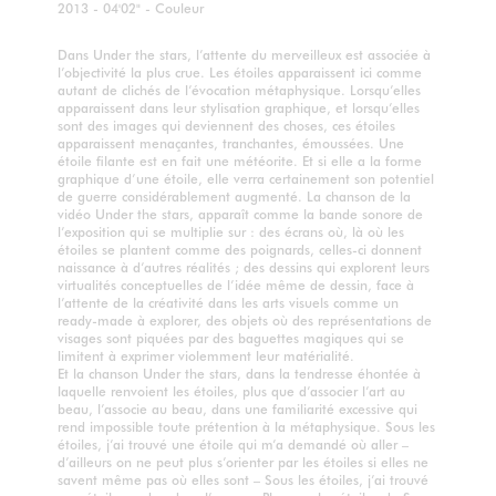
2013 - 04'02" - Couleur
Dans Under the stars, l’attente du merveilleux est associée à
l’objectivité la plus crue. Les étoiles apparaissent ici comme
autant de clichés de l’évocation métaphysique. Lorsqu’elles
apparaissent dans leur stylisation graphique, et lorsqu’elles
sont des images qui deviennent des choses, ces étoiles
apparaissent menaçantes, tranchantes, émoussées. Une
étoile filante est en fait une météorite. Et si elle a la forme
graphique d’une étoile, elle verra certainement son potentiel
de guerre considérablement augmenté. La chanson de la
vidéo Under the stars, apparaît comme la bande sonore de
l’exposition qui se multiplie sur : des écrans où, là où les
étoiles se plantent comme des poignards, celles-ci donnent
naissance à d’autres réalités ; des dessins qui explorent leurs
virtualités conceptuelles de l’idée même de dessin, face à
l’attente de la créativité dans les arts visuels comme un
ready-made à explorer, des objets où des représentations de
visages sont piquées par des baguettes magiques qui se
limitent à exprimer violemment leur matérialité.
Et la chanson Under the stars, dans la tendresse éhontée à
laquelle renvoient les étoiles, plus que d’associer l’art au
beau, l’associe au beau, dans une familiarité excessive qui
rend impossible toute prétention à la métaphysique. Sous les
étoiles, j’ai trouvé une étoile qui m’a demandé où aller –
d’ailleurs on ne peut plus s’orienter par les étoiles si elles ne
savent même pas où elles sont – Sous les étoiles, j’ai trouvé