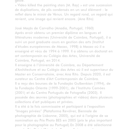
geste.
« Video killed the painting stars (M. Ray) » est une succession
de duplications, de plis condensés en un seul élément : le
reflet dans le miroir de Vénus. Un regard rond, un regard qui
revient, une image qui revient encore. (Ana Rito)
José Maçãs de Carvalho (Anadia, Portugal, 1960)
Après avoir obtenu un premier diplôme en langues et
littératures modernes (Université de Coimbra, Portugal), il a
suivi un post graduate cours en gestion des arts (Institut
d’études européennes de Macao, 1998) à Macao où il a
enseigné et vécu de 1994 à 1999. Il a obtenu un doctorat en
art contemporain au Colégio das Artes, Université de
Coimbra, Portugal, en 2014.
Il enseigne à l’Université de Coimbra, au Département
d’Architecture et au Colégio das Artes où il est superviseur du
Master en Conservatoire, avec Ana Rito. Depuis 2020, il est
curateur au Centre d’Art Contemporain de Coimbra.
Il a reçu des bourses de la Fundação Gulbenkian (1994), de
la Fundação Oriente (1999-2001), de l’Instituto Camões
(2001) et du Centro Português de Fotografia (2003). Il
possède des œuvres (photographies et vidéos) dans plusieurs
collections d’art publiques et privées.
Il a été à la fois commissaire et participant à l’exposition
“Images privées” (Plataforma Revólver, Biennale de
photographie de Lisbonne, 2005), qui est à l’origine de sa
nomination au Prix Photo BES en 2005 (prix le plus important
pour la photographie au Portugal).En 2008 a été sélectionné