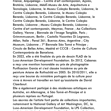
France, Arquipélago – Centre d’art contemporain, Açores,
Brotéria, Lisbonne, MAAT-Museu de Arte, Arquitectura e
Tecnologia, Lisbonne, le Museu Coleção Berardo, Lisbonne, le
Centre Coleção Berardo, Lisbonne, le Museu Coleção
Berardo, Lisbonne, le Centre Coleção Berardo, Lisbonne, le
Centre Coleção Berardo, Lisbonne, le Centre Coleção
Berardo, Lisbonne ; Museu Coleção Berardo, Lisbonne ;
Centre d’art contemporain, Meymac, France ; Aa Collections
Gallery, Vienne ; Biennale de l’Image Tangible, Paris ;
Grimmmuseum, Berlin ; Castello Visconteo Di Legnano,
Milan, Italie ; Panal 361, Buenos Aires, Argentine ; City
Museum, Lisbonne ; 7ª Biennale São Tomé e Príncipe ;
Círculo de Bellas Artes, Madrid et CCCB – Centre de Cultura
Contemporània de Barcelona.
En 2022, elle a été finaliste du prix de dessin FLAD de la
Luso-American Development Foundation. En 2012, Cabanas
a reçu une mention honorable au prix de photographie
Purificacion Garcia et s’est classée troisième au prix de
peinture Ariane de Rothschild en 2005. En 2010/2011, elle a
reçu une bourse du ministère portugais de la culture pour
vivre à Anvers et travailler en tant qu’assistante de David
Claerbout.
Elle a également participé à des résidences artistiques en
Autriche, en Allemagne, à São Tomé-et-Principe et à
plusieurs reprises au Portugal.
Les œuvres de l’artiste font partie de collections importantes,
notamment la National Gallery of Art Washington, DC, la
Luso-American Development Foundation, la LPS Collection,