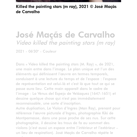
Killed the painting stars (m ray), 2021 © José Maçãs
de Carvalho
José Maçãs de Carvalho
Video killed the painting stars (m ray)
2021 - 06'30" - Couleur
Dans « Video killed the painting stars (M. Ray) », de 2021,
une main entre dans l’image. Le plan unique est l’un des
éléments qui définissent l’œuvre en termes temporels,
conduisant à une lecture du temps et de l’espace : l’espace
de représentation est celui-là et c’est là que tout ce qui se
passe aura lieu. Cette main apparaît dans le cadre de
l’image : La Vénus del Espejo de Velázquez (1647-1651) et
dessine quelque chose qui n’est pas immédiatement
reconnaissable, une sorte d’inscription.
Autre duplication, Le Violon d’Ingres (Man Ray), prenant pour
référence l’œuvre picturale d’Ingres, photographie Kiki de
Montparnasse, dans une pose proche de ses nus. Sur cette
photographie, il dessine les trous de fa au sommet des
violons (c’est aussi un espace entre l’intérieur et l’extérieur –
un lieu de respiration). José Maçãs de Carvalho répète le