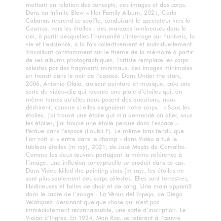
mettant en relation des concepts, des images et des corps.
Dans an Infinite Blow – Her Family Album, 2021, Carla
Cabanas reprend ce souffle, conduisant le spectateur vers le
Cosmos, vers les étoiles : des marques lumineuses dans le
ciel, à partir desquelles l’humanité s’interroge sur l’univers, la
vie et l’existence, à la fois collectivement et individuellement.
Travaillant constamment sur le thème de la mémoire à partir
de ses albums photographiques, l’artiste remplace les corps
célestes par des fragments minimaux, des images minimales
en transit dans le noir de l’espace. Dans Under the stars,
2006, António Olaio, croisant peinture et musique, crée une
sorte de vidéo-clip qui raconte une pluie d’étoiles qui, en
même temps qu’elles nous posent des questions, nous
déchirent, comme si elles exigeaient notre corps. « Sous les
étoiles, j’ai trouvé une étoile qui m’a demandé où aller, sous
les étoiles, j’ai trouvé une étoile perdue dans l’espace ».
Perdue dans l’espace (l’oubli ?). Le même bras tendu que
l’on voit ici « entre dans le champ » dans Vidéo a tué le
tableau étoiles (m ray), 2021, de José Maçãs de Carvalho.
Comme les deux œuvres partagent la même référence à
l’image, une inflexion conceptuelle se produit dans ce cas.
Dans Video killed the painting stars (m ray), les étoiles ne
sont plus seulement des corps célestes. Elles sont terrestres,
libidineuses et faites de chair et de sang. Une main apparaît
dans le cadre de l’image : La Vénus del Espejo, de Diego
Velázquez, dessinant quelque chose qui n’est pas
immédiatement reconnaissable, une sorte d’inscription. Le
Violon d’Ingres. En 1924, Man Ray, se référant à l’œuvre