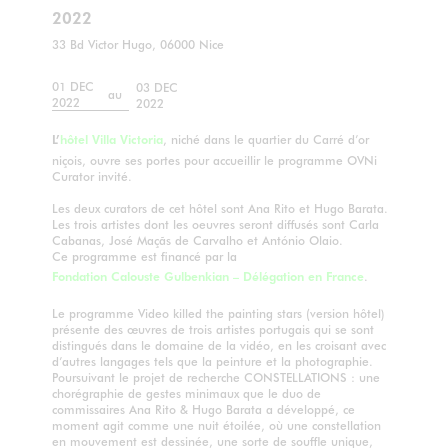
2022
33 Bd Victor Hugo, 06000 Nice
01 DEC
03 DEC
au
2022
2022
L’
hôtel Villa Victoria
, niché dans le quartier du Carré d’or
niçois, ouvre ses portes pour accueillir le programme OVNi
Curator invité.
Les deux curators de cet hôtel sont Ana Rito et Hugo Barata.
Les trois artistes dont les oeuvres seront diffusés sont Carla
Cabanas, José Maçãs de Carvalho et António Olaio.
Ce programme est financé par la
Fondation Calouste Gulbenkian – Délégation en France
.
Le programme Video killed the painting stars (version hôtel)
présente des œuvres de trois artistes portugais qui se sont
distingués dans le domaine de la vidéo, en les croisant avec
d’autres langages tels que la peinture et la photographie.
Poursuivant le projet de recherche CONSTELLATIONS : une
chorégraphie de gestes minimaux que le duo de
commissaires Ana Rito & Hugo Barata a développé, ce
moment agit comme une nuit étoilée, où une constellation
en mouvement est dessinée, une sorte de souffle unique,