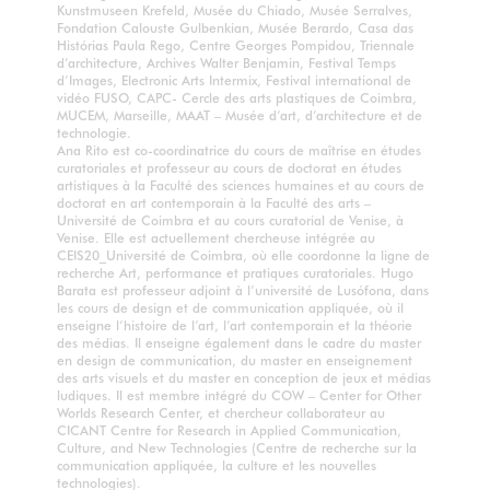
Kunstmuseen Krefeld, Musée du Chiado, Musée Serralves,
Fondation Calouste Gulbenkian, Musée Berardo, Casa das
Histórias Paula Rego, Centre Georges Pompidou, Triennale
d’architecture, Archives Walter Benjamin, Festival Temps
d’Images, Electronic Arts Intermix, Festival international de
vidéo FUSO, CAPC- Cercle des arts plastiques de Coimbra,
MUCEM, Marseille, MAAT – Musée d’art, d’architecture et de
technologie.
Ana Rito est co-coordinatrice du cours de maîtrise en études
curatoriales et professeur au cours de doctorat en études
artistiques à la Faculté des sciences humaines et au cours de
doctorat en art contemporain à la Faculté des arts –
Université de Coimbra et au cours curatorial de Venise, à
Venise. Elle est actuellement chercheuse intégrée au
CEIS20_Université de Coimbra, où elle coordonne la ligne de
recherche Art, performance et pratiques curatoriales. Hugo
Barata est professeur adjoint à l’université de Lusófona, dans
les cours de design et de communication appliquée, où il
enseigne l’histoire de l’art, l’art contemporain et la théorie
des médias. Il enseigne également dans le cadre du master
en design de communication, du master en enseignement
des arts visuels et du master en conception de jeux et médias
ludiques. Il est membre intégré du COW – Center for Other
Worlds Research Center, et chercheur collaborateur au
CICANT Centre for Research in Applied Communication,
Culture, and New Technologies (Centre de recherche sur la
communication appliquée, la culture et les nouvelles
technologies).