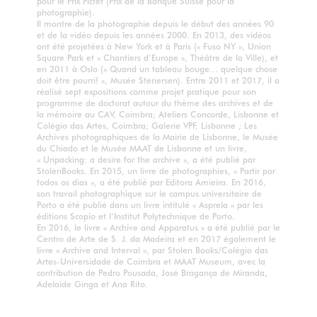
pour le Prix Pictet (Prix de la Banque Suisse pour la
photographie).
Il montre de la photographie depuis le début des années 90
et de la vidéo depuis les années 2000. En 2013, des vidéos
ont été projetées à New York et à Paris (« Fuso NY », Union
Square Park et « Chantiers d’Europe », Théâtre de la Ville), et
en 2011 à Oslo (« Quand un tableau bouge… quelque chose
doit être pourri! », Musée Stenersen). Entre 2011 et 2017, il a
réalisé sept expositions comme projet pratique pour son
programme de doctorat autour du thème des archives et de
la mémoire au CAV, Coimbra; Ateliers Concorde, Lisbonne et
Colégio das Artes, Coimbra; Galerie VPF, Lisbonne ; Les
Archives photographiques de la Mairie de Lisbonne, le Musée
du Chiado et le Musée MAAT de Lisbonne et un livre,
« Unpacking: a desire for the archive », a été publié par
StolenBooks. En 2015, un livre de photographies, « Partir por
todos os dias », a été publié par Editora Amieira. En 2016,
son travail photographique sur le campus universitaire de
Porto a été publié dans un livre intitulé « Asprela » par les
éditions Scopio et l’Institut Polytechnique de Porto.
En 2016, le livre « Archive and Apparatus » a été publié par le
Centro de Arte de S. J. da Madeira et en 2017 également le
livre « Archive and Interval », par Stolen Books/Colégio das
Artes-Universidade de Coimbra et MAAT Museum, avec la
contribution de Pedro Pousada, José Bragança de Miranda,
Adelaide Ginga et Ana Rito.