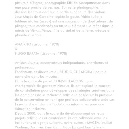
picturale d’Ingres, photographie Kiki de Montparnasse dans
une pose proche de ses nus. Sur cette photographie, il
dessine les trous de f sur la partie supérieure des violons.
José Maçãs de Carvalho répète le geste. Vidéo tuée le
tableau étoiles (m ray) est une succession de duplications, de
pliages, tous condensés en un seul élément : le reflet dans le
miroir de Vénus. Vénus, fille du ciel et de la terre, déesse et
planète à la fois.
ANA RITO (Lisbonne, 1978)
&
HUGO BARATA (Lisbonne, 1978)
Artistes visuels, conservateurs indépendants, chercheurs et
professeurs.
Fondateurs et directeurs du STUDIO CURATORIAL pour la
recherche dans les musées.
Dans le cadre du projet CONSTELLATIONS : une
chorégraphie de gestes minimaux, ils ont exploré le concept
de constellation pour développer des stratégies créatives dans
les domaines de la recherche artistique basée sur la pratique
de la conservation en tant que pratique collaborative axée sur
la recherche et des méthodologies informelles pour une
éducation inclusive.
Depuis 2000, dans le cadre du développement de leurs
projets artistiques et curatoriaux, ils ont collaboré avec les
institutions et agents suivants, entre autres : MACBA, Institut
Warburg, Archives Yves Klein, Haus Lange-Haus Esters –