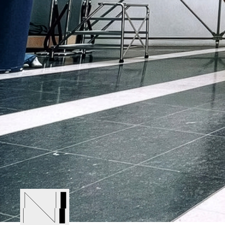
OVNi 
PR
INFO