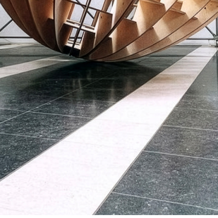
LA BIENNALE
OVNi 
OGRAMME
ACTUA
S PRATIQUES
ARCH