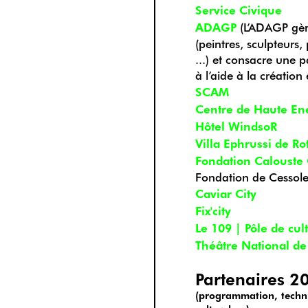
Service Civique
ADAGP
(L’ADAGP gère
(peintres, sculpteurs,
...) et consacre une p
à l’aide à la créatio
SCAM
Centre de Haute En
Hôtel WindsoR
Villa Ephrussi de R
Fondation Calouste
Fondation de Cessol
Caviar City
Fix'city
Le 109 | Pôle de cu
Théâtre National de
Partenaires 2
(programmation, techni