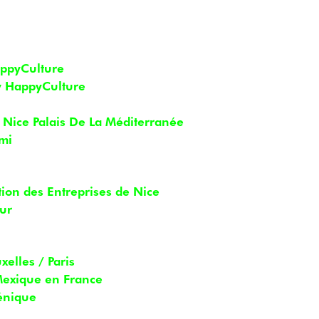
appyCulture
y HappyCulture
 Nice Palais De La Méditerranée
mi
ation des Entreprises de Nice
zur
elles / Paris
 Mexique en France
lénique