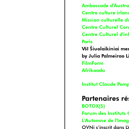
Ambassade d'Austra
Centre culture irlan
Mission culturelle 
Centre Culturel Co
Centre Culturel d'i
Paris
VšI Šiuolaikiniai me
by Julia Palmeirao L
FilmForm
Afrikaada
Institut Claude Pom
Partenaires r
BOTOX(S)
Forum des Instituts 
L'Automne de l'Ima
OVNi s’inscrit dans 