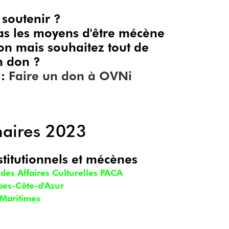
 soutenir ?
as les moyens d'être mécène
on mais souhaitez tout de
n don ?
 :
Faire un don à OVNi
naires 2023
stitutionnels et mécènes
 des Affaires Culturelles PACA
pes-Côte-d'Azur
-Maritimes