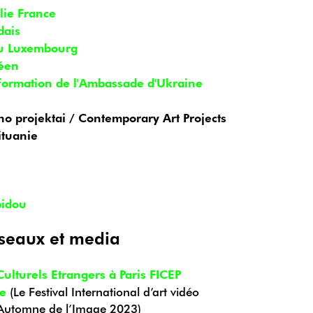
lie France
dais
du Luxembourg
réen
nformation de l'Ambassade d'Ukraine
no projektai / Contemporary Art Projects
ituanie
pidou
éseaux et media
Culturels Etrangers à Paris FICEP
ge
(Le Festival International d’art vidéo
L’Automne de l’Image 2023)