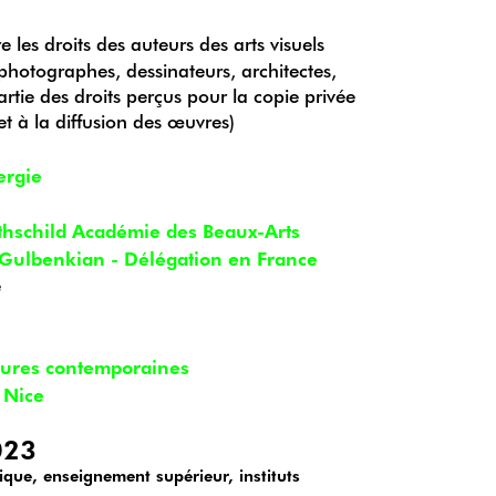
 les droits des auteurs des arts visuels
 photographes, dessinateurs, architectes,
artie des droits perçus pour la copie privée
n et à la diffusion des œuvres)
ergie
othschild Académie des Beaux-Arts
 Gulbenkian - Délégation en France
e
ltures contemporaines
 Nice
023
que, enseignement supérieur, instituts