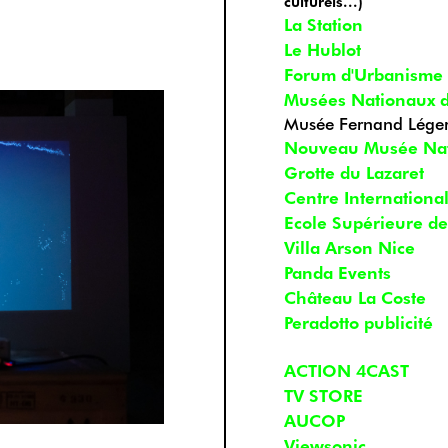
culturels...)
La Station
Le Hublot
Forum d'Urbanisme e
Musées Nationaux d
Musée Fernand Léger
Nouveau Musée Nat
Grotte du Lazaret
Centre Internationa
Ecole Supérieure de
Villa Arson Nice
Panda Events
Château La Coste
Peradotto publicité
ACTION 4CAST
TV STORE
AUCOP
Viewsonic