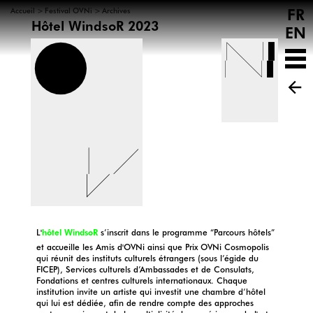
FR
>
>
Accueil
Festival OVNi
Archives
Hôtel WindsoR 2023
EN
L'
hôtel WindsoR
s’inscrit dans le programme “Parcours hôtels”
et accueille les Amis d'OVNi ainsi que Prix OVNi Cosmopolis
qui réunit des instituts culturels étrangers (sous l’égide du
FICEP), Services culturels d’Ambassades et de Consulats,
Fondations et centres culturels internationaux. Chaque
institution invite un artiste qui investit une chambre d’hôtel
qui lui est dédiée, afin de rendre compte des approches