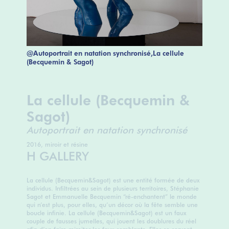
@Autoportrait en natation synchronisé,La cellule
(Becquemin & Sagot)
La cellule (Becquemin &
Sagot)
Autoportrait en natation synchronisé
2016, miroir et résine
H GALLERY
La cellule (Becquemin&Sagot) est une entité formée de deux
individus. Infiltrées au sein de plusieurs territoires, Stéphanie
Sagot et Emmanuelle Becquemin “ré-enchantent” le monde
qui n’est plus, pour elles, qu’un décor où la fête semble une
boucle infinie. La cellule (Becquemin&Sagot) est un faux
couple de fausses jumelles, qui jouent les doublures du réel