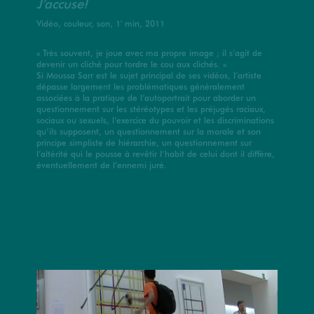
J’accuse!
Vidéo, couleur, son, 1′ min, 2011
« Très souvent, je joue avec ma propre image ; il s’agit de
devenir un cliché pour tordre le cou aux clichés. »
Si Moussa Sarr est le sujet principal de ses vidéos, l’artiste
dépasse largement les problématiques généralement
associées à la pratique de l’autoportrait pour aborder un
questionnement sur les stéréotypes et les préjugés raciaux,
sociaux ou sexuels, l’exercice du pouvoir et les discriminations
qu’ils supposent, un questionnement sur la morale et son
principe simpliste de hiérarchie, un questionnement sur
l’altérité qui le pousse à revêtir l’habit de celui dont il diffère,
éventuellement de l’ennemi juré.