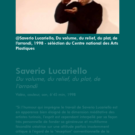
@Saverio Lucariello, Du volume, du relief, du plat, de
l’arrondi, 1998 - séléction du Centre national des Arts
Plastiques
Saverio Lucariello
Du volume, du relief, du plat, de
l’arrondi
Vidéo, couleur, son, 6’45 min, 1998
“Si l’humour qui imprègne le travail de Saverio Lucariello est
en apparence bien éloigné de la dimension méditative des
artistes turinois, l’esprit est cependant interpellé par sa façon
très personnelle de fonder sa généreuse et multiforme
fécondité créatrice sur une attitude parfois insolemment
critique à l’égard de la “réception” conventionnelle de la