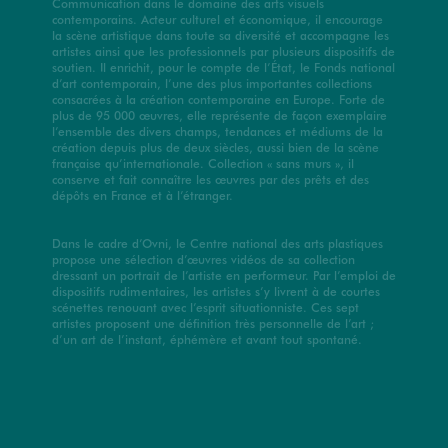
Communication dans le domaine des arts visuels
contemporains. Acteur culturel et économique, il encourage
la scène artistique dans toute sa diversité et accompagne les
artistes ainsi que les professionnels par plusieurs dispositifs de
soutien. Il enrichit, pour le compte de l’État, le Fonds national
d’art contemporain, l’une des plus importantes collections
consacrées à la création contemporaine en Europe. Forte de
plus de 95 000 œuvres, elle représente de façon exemplaire
l’ensemble des divers champs, tendances et médiums de la
création depuis plus de deux siècles, aussi bien de la scène
française qu’internationale. Collection « sans murs », il
conserve et fait connaître les œuvres par des prêts et des
dépôts en France et à l’étranger.
Dans le cadre d’Ovni, le Centre national des arts plastiques
propose une sélection d’œuvres vidéos de sa collection
dressant un portrait de l’artiste en performeur. Par l’emploi de
dispositifs rudimentaires, les artistes s’y livrent à de courtes
scénettes renouant avec l’esprit situationniste. Ces sept
artistes proposent une définition très personnelle de l’art ;
d’un art de l’instant, éphémère et avant tout spontané.