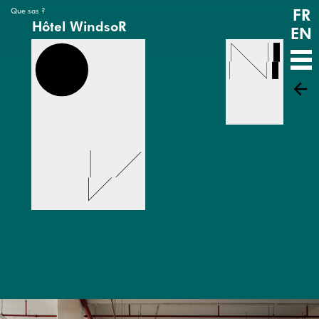
FR
Que sas ?
Hôtel WindsoR
EN